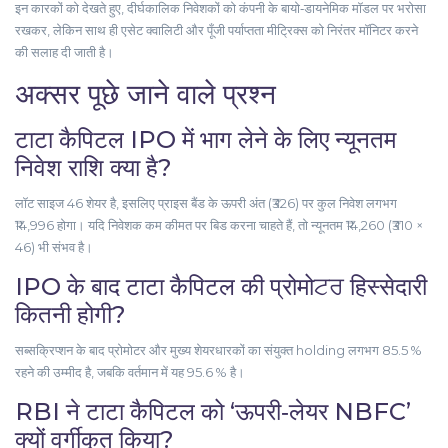
इन कारकों को देखते हुए, दीर्घकालिक निवेशकों को कंपनी के बायो‑डायनेमिक मॉडल पर भरोसा
रखकर, लेकिन साथ ही एसेट क्वालिटी और पूँजी पर्याप्तता मीट्रिक्स को निरंतर मॉनिटर करने
की सलाह दी जाती है।
अक्सर पूछे जाने वाले प्रश्न
टाटा कैपिटल IPO में भाग लेने के लिए न्यूनतम
निवेश राशि क्या है?
लॉट साइज 46 शेयर है, इसलिए प्राइस बैंड के ऊपरी अंत (₹326) पर कुल निवेश लगभग
₹14,996 होगा। यदि निवेशक कम कीमत पर बिड करना चाहते हैं, तो न्यूनतम ₹14,260 (₹310 ×
46) भी संभव है।
IPO के बाद टाटा कैपिटल की प्रोमोਟਰ हिस्सेदारी
कितनी होगी?
सब्सक्रिप्शन के बाद प्रोमोटर और मुख्य शेयरधारकों का संयुक्त holding लगभग 85.5 %
रहने की उम्मीद है, जबकि वर्तमान में यह 95.6 % है।
RBI ने टाटा कैपिटल को ‘ऊपरी‑लेयर NBFC’
क्यों वर्गीकृत किया?