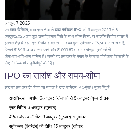
अक्तू॰, 7 2025
जब
टाटा कैपिटल
,
टाटा ग्रुप
ने अपने
टाटा कैपिटल IPO
को 6 अक्टूबर 2025 से 8
अक्टूबर 2025 तक खुले सब्सक्रिप्शन विंडो के साथ लॉन्च किया, तो भारतीय वित्तीय बाजार में
हलचल तेज़ हो गई। इस बीसीआई‑क्लास IPO का कुल प्रॉस्पेक्टस ₹15,511.87 crore है,
जिसमें ₹6,846 crore नया जारी और ₹8,665.87 crore मौजूदा प्रमोटर्स से
ऑफ‑फ़र‑फ़ॉर‑सेल शामिल हैं। पहली बार इस तरह के पैमाने के पेशकश को देखना निवेशकों के
लिए रोमांचक और चुनौतीपूर्ण दोनों है।
IPO का सारांश और समय‑सीमा
इवेंट को इस तरह टैग किया जा सकता है:
टाटा कैपिटल IPO
मुंबई
। मुख्य बिंदु हैं:
सब्सक्रिप्शन अवधि: 6 अक्टूबर (सोमवार) से 8 अक्टूबर (बुधवार) तक
एंकर बिडिंग: 3 अक्टूबर (गुरुवार)
बेसिस ऑफ़ अलॉटमेंट: 9 अक्टूबर (गुरुवार) अनुमानित
सूचीकरण (लिस्टिंग) की तिथि: 13 अक्टूबर (रविवार)