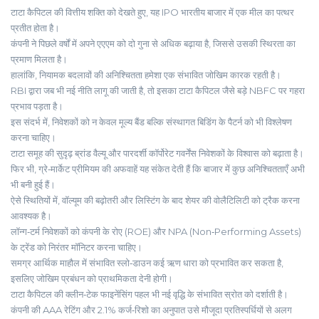
टाटा कैपिटल की वित्तीय शक्ति को देखते हुए, यह IPO भारतीय बाजार में एक मील का पत्थर
प्रतीत होता है।
कंपनी ने पिछले वर्षों में अपने एएएम को दो गुना से अधिक बढ़ाया है, जिससे उसकी स्थिरता का
प्रमाण मिलता है।
हालांकि, नियामक बदलावों की अनिश्चितता हमेशा एक संभावित जोखिम कारक रहती है।
RBI द्वारा जब भी नई नीति लागू की जाती है, तो इसका टाटा कैपिटल जैसे बड़े NBFC पर गहरा
प्रभाव पड़ता है।
इस संदर्भ में, निवेशकों को न केवल मूल्य बैंड बल्कि संस्थागत बिडिंग के पैटर्न को भी विश्लेषण
करना चाहिए।
टाटा समूह की सुदृढ़ ब्रांड वैल्यू और पारदर्शी कॉर्पोरेट गवर्नेंस निवेशकों के विश्वास को बढ़ाता है।
फिर भी, ग्रे‑मार्केट प्रीमियम की अफवाहें यह संकेत देती हैं कि बाजार में कुछ अनिश्चितताएँ अभी
भी बनी हुई हैं।
ऐसे स्थितियों में, वॉल्यूम की बढ़ोतरी और लिस्‍टिंग के बाद शेयर की वोलैटिलिटी को ट्रैक करना
आवश्यक है।
लॉन्ग‑टर्म निवेशकों को कंपनी के रोए (ROE) और NPA (Non‑Performing Assets)
के ट्रेंड को निरंतर मॉनिटर करना चाहिए।
समग्र आर्थिक माहौल में संभावित स्लो‑डाउन कई ऋण धारा को प्रभावित कर सकता है,
इसलिए जोखिम प्रबंधन को प्राथमिकता देनी होगी।
टाटा कैपिटल की क्लीन‑टेक फाइनेंसिंग पहल भी नई वृद्धि के संभावित स्रोत को दर्शाती है।
कंपनी की AAA रेटिंग और 2.1% कर्ज‑रिशो का अनुपात उसे मौजूदा प्रतिस्पर्धियों से अलग