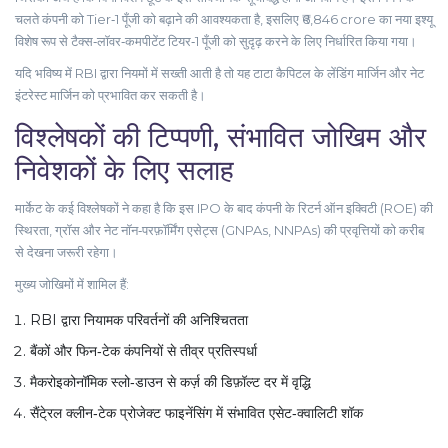
चलते कंपनी को Tier‑1 पूँजी को बढ़ाने की आवश्यकता है, इसलिए ₹6,846 crore का नया इश्यू
विशेष रूप से टैक्स‑लॉवर‑कमपीटेंट टियर‑1 पूँजी को सुदृढ़ करने के लिए निर्धारित किया गया।
यदि भविष्य में RBI द्वारा नियमों में सख्ती आती है तो यह टाटा कैपिटल के लेंडिंग मार्जिन और नेट
इंटरेस्ट मार्जिन को प्रभावित कर सकती है।
विश्लेषकों की टिप्पणी, संभावित जोखिम और
निवेशकों के लिए सलाह
मार्केट के कई विश्लेषकों ने कहा है कि इस IPO के बाद कंपनी के रिटर्न ऑन इक्विटी (ROE) की
स्थिरता, ग्रॉस और नेट नॉन‑परफ़ॉर्मिंग एसेट्स (GNPAs, NNPAs) की प्रवृत्तियों को करीब
से देखना जरूरी रहेगा।
मुख्य जोखिमों में शामिल हैं:
RBI द्वारा नियामक परिवर्तनों की अनिश्चितता
बैंकों और फिन‑टेक कंपनियों से तीव्र प्रतिस्पर्धा
मैकरोइकोनॉमिक स्लो‑डाउन से कर्ज़ की डिफ़ॉल्ट दर में वृद्धि
सैंटे्रल क्लीन‑टेक प्रोजेक्ट फाइनेंसिंग में संभावित एसेट‑क्वालिटी शॉक