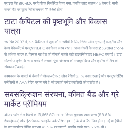
प्राइस बैंड ₹310‑₹326 प्रति शेयर निर्धारित किया गया, जबकि लॉट साइज 46 शेयर है, यानी
ऊपरी बैंड पर कुल निवेश लगभग ₹14,996 होगा।
टाटा कैपिटल की पृष्ठभूमि और विकास
यात्रा
स्थापित 2007 में,
टाटा कैपिटल
ने खुद को भारतीयों के लिए रिटेल लोन, एसएमई फाइनेंस और
वेल्थ मैनेजमेंट में प्रमुख NBFC बनाने का लक्ष्य रखा। आज कंपनी के पास ₹2.33 लाख crore
से अधिक एएएम है, जिससे यह देश की तीसरी सबसे बड़ी डाइवर्सिफाइड NBFC बन गई। टाटा
मोटर्स फ़ाइनेंस के साथ मर्जर ने उसकी पूंजी संरचना को मजबूत किया और क्रॉस‑सेलिंग की
संभावनाएँ बढ़ाई।
कामकाज के मामले में कंपनी ने गोल्ड‑स्टेज‑3 लोन रेशियो 2.1 % बनाए रखा है और प्रमुख रेटिंग
एजेंसियों से AAA रेटिंग प्राप्त की है, जो इसकी एसेट क्वालिटी को दर्शाता है।
सबसक्रिप्शन संरचना, कीमत बैंड और ग्रे
मार्केट प्रीमियम
ऑफ़र‑फ़ॉर‑सेल हिस्से का ₹8,665.87 crore हिस्सा मुख्यतः
टाटा सन्स
(88.6 %
शेयरहोल्डर) और
इंटरनेशनल फाइनेंस कॉरपोरेशन (IFC)
के बीच विभाजित होगा। नई आईपीओ
के बाद प्रमोटर हेंडिंग लगभग 85.5 % रह जाएगी, जबकि पहले यह 95.6 % थी।