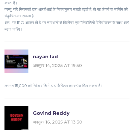
करता है।
परन्तु, यदि नियामकों द्वारा आरबीआई के नियमानुसार सख्ती बढ़ती है, तो यह कंपनी के मार्जिन को
संकुचित कर सकता है।
अतः, यह IPO अवसर तो है, पर सावधानी से विश्लेषण एवं पोर्टफ़ोलियो विविधीकरण के साथ आगे
बढ़ना चाहिए।
nayan lad
अक्तूबर 14, 2025 AT 19:50
लगभग ₹15,000 की निवेश राशि में टाटा कैपिटल का स्टॉक मिल सकता है।
Govind Reddy
अक्तूबर 16, 2025 AT 13:30