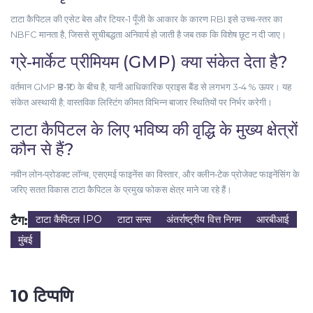
टाटा कैपिटल की एसेट बेस और टियर‑1 पूँजी के आकार के कारण RBI इसे उच्च‑स्तर का
NBFC मानता है, जिससे सूचीबद्धता अनिवार्य हो जाती है जब तक कि विशेष छूट न दी जाए।
ग्रे‑मार्केट प्रीमियम (GMP) क्या संकेत देता है?
वर्तमान GMP ₹8‑₹10 के बीच है, यानी आधिकारिक प्राइस बैंड से लगभग 3‑4 % ऊपर। यह
संकेत अस्थायी है; वास्तविक लिस्टिंग कीमत विभिन्न बाजार स्थितियों पर निर्भर करेगी।
टाटा कैपिटल के लिए भविष्य की वृद्धि के मुख्य क्षेत्रों
कौन से हैं?
नवीन लोन‑प्रोडक्ट लॉन्च, एसएमई फाइनेंस का विस्तार, और क्लीन‑टेक प्रोजेक्ट फाइनेंसिंग के
जरिए सतत विकास टाटा कैपिटल के प्रमुख फोकस क्षेत्र माने जा रहे हैं।
टैग:
टाटा कैपिटल IPO
टाटा सन्स
अंतर्राष्ट्रीय वित्त निगम
आरबीआई
मुंबई
10 टिप्पणि