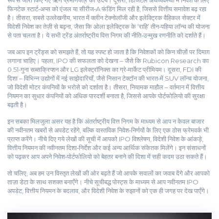
रूप से जारी किए गए ऋण प्रमाणपत्र
का उदय। दूसरा, डिजिटल अर्थव्यवस्था में निवेश के लिए
फिनटेक स्टार्ट‑अप्स को एंजल या सीरीज‑A फंडिंग मिल रही है, जिससे वित्तीय समावेश बढ़ रहा
है। तीसरा, सबसे उल्लेखनीय, भारत में क्लीन टेक्नोलॉजी और इलेक्ट्रिक वैहिकल सेक्टर में
विदेशी निवेश का तेज़ी से बढ़ना, जैसा कि ओला इलेक्ट्रिक के ‘राहि’ तीन‑पहिया लॉन्च की योजना
से पता चलता है। ये सभी ट्रेंड अंतर्राष्ट्रीय वित्त निगम की नीति‑उन्मुख रणनीति को दर्शाते हैं।
जब आप इन ट्रेंड्स को समझते हैं, तो यह स्पष्ट हो जाता है कि निवेशकों को किन चीज़ों पर दिमाग़
लगाना चाहिए। पहला, IPO की सफलता को देखना – जैसे कि Rubicon Research का
0.51‑गुना सब्सक्रिप्शन और LG इलेक्ट्रॉनिक्स का ग्रे‑मार्केट प्रीमियम। दूसरा, FDI की
दिशा – विभिन्न उद्योगों में नई साझेदारियाँ, जैसे निसान टेक्टॉन की भारत‑में SUV लॉन्च योजना,
जो विदेशी मोटर कंपनियों के भरोसे को दर्शाता है। तीसरा, नियामक माहौल – वर्तमान में वित्तीय
नियमन का सुधार कंपनियों को अधिक पारदर्शी बनाता है, जिससे आपके पोर्टफोलियो की सुरक्षा
बढ़ती है।
इन सबका मिलजुला असर यह है कि अंतर्राष्ट्रीय वित्त निगम के माध्यम से आप न केवल बाजार
की नवीनतम खबरों से अपडेट रहेंगे, बल्कि वास्तविक निवेश‑निर्णयों के लिए एक ठोस फ्रेमवर्क भी
प्राप्त करेंगे। नीचे दिए गये लेखों की सूची में आपको IPO विश्लेषण, विदेशी निवेश के आंकड़े,
वित्तीय नियमन की नवीनतम दिशा‑निर्देश और कई अन्य आर्थिक संकेतक मिलेंगे। इन संसाधनों
को पढ़कर आप अपने निवेश‑पोर्टफोलियो को बेहतर बनाने की दिशा में सही कदम उठा सकते हैं।
तो चलिए, अब हम उन विस्तृत लेखों की ओर बढ़ते हैं जो आपके सवालों का जवाब देंगे और आपको
ताज़ा डेटा के साथ सशक्त बनाएँगे। नीचे सूचीबद्ध पोस्ट्स के माध्यम से आप नवीनतम IPO
अपडेट, वित्तीय नियमन के बदलाव, और विदेशी निवेश के रुझानों को एक ही जगह पर देख पाएँगे।