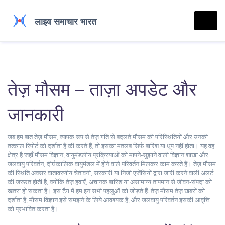
तेज़ मौसम – ताज़ा अपडेट और
जानकारी
जब हम बात
तेज़ मौसम
,
व्यापक रूप से तेज़ गति से बदलते मौसम की परिस्थितियों और उनकी
तत्काल रिपोर्ट को दर्शाता है
की करते हैं, तो इसका मतलब सिर्फ बारिश या धूप नहीं होता। यह वह
क्षेत्र है जहाँ
मौसम विज्ञान
,
वायुमंडलीय प्रक्रियाओं को मापने‑सुझाने वाली विज्ञान शाखा
और
जलवायु परिवर्तन
,
दीर्घकालिक वायुमंडल में होने वाले परिवर्तन
मिलकर काम करते हैं। तेज़ मौसम
की स्थिति अक्सर
वातावरणीय चेतावनी
,
सरकारी या निजी एजेंसियों द्वारा जारी करने वाली अलर्ट
की जरूरत होती है, क्योंकि तेज़ हवाएँ, अचानक बारिश या असामान्य तापमान से जीवन‑संपदा को
खतरा हो सकता है। इस टैग में हम इन सभी पहलुओं को जोड़ते हैं: तेज़ मौसम तेज़ खबरों को
दर्शाता है, मौसम विज्ञान इसे समझने के लिये आवश्यक है, और जलवायु परिवर्तन इसकी आवृत्ति
को प्रभावित करता है।