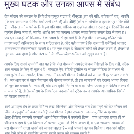
मुख्य घटक और उनका आपस में संबंध
तेज़ मौसम को समझने के लिये तीन प्रमुख घटक हैं:
तीव्रता
(हवा की गति, बारिश की दर),
अवधि
(कितना समय तक ये स्थितियाँ जारी रहती हैं) और
क्षेत्र
(कौन‑से भौगोलिक इलाके प्रभावित होते
हैं)। तीव्रता को मापने के लिये
हवा गति माप
,
सोनिक या एन्हांस्ड डॉपलर रडार द्वारा रिकॉर्डिंग
का
प्रयोग किया जाता है, जबकि अवधि का पता लगाना अक्सर सतत रिमोट‑सेंसर डेटा से होता है।
जब इन आंकड़ों को मिलाकर देखा जाता है, तो हम पाते हैं कि तेज़ मौसम
जलवायु परिवर्तन
के
कारण बढ़ती अस्थिरता के साथ घटित होता है, और यही कारण है कि सरकारी एजेंसियां अक्सर
वातावरणीय चेतावनी
जारी करती हैं। यह एक चक्र है: चेतावनी लोगों को तैयार करती है, तैयारी से
नुकसान कम होता है, और डेटा आगे के
मौसम विज्ञान
मॉडल को सुदृढ़ बनाता है।
आपके लिए सबसे उपयोगी बात यह है कि तेज़ मौसम के अपडेट केवल विशेषज्ञों के लिए नहीं, बल्कि
आम जनता के लिए भी सुलभ हैं। मोबाइल ऐप, रेडियो बुलेटिन या सोशल मीडिया के माध्यम से
आप तुरंत
मौसम अपडेट
,
रियल‑टाइम में बदलती मौसम स्थितियों की जानकारी
प्राप्त कर सकते
हैं। जब आप घर से बाहर निकलने की योजना बनाते हैं, तो इस जानकारी को देखना आपके दिवस
को सुरक्षित बनाता है। साथ ही, यदि आप कृषि, निर्माण या यात्रा जैसी जलवायु‑सेंसिटिव सेक्टर में
काम करते हैं, तो तेज़ मौसम के विस्फोटक बदलावों को ट्रैक करना आपके व्यावसायिक निर्णयों
को बेहतर बनाता है।
आगे आप इस टैग के तहत विभिन्न लेख, विश्लेषण और विशेषज्ञ राय देख पाएंगे जो तेज़ मौसम की
विभिन्न पहलुओं को कवर करते हैं: नया मौसम विज्ञान उपकरण, जलवायु नीति के प्रभाव,
क्षेत्र‑विशिष्ट चेतावनी प्रणाली और दैनिक जीवन में उपयोगी टिप्स। चाहे आप एक छात्र हों जो
सीखना चाहता है, एक किसान जो फसल‑सुरक्षा की चिंता करता है, या एक साधारण पाठक जो
बस मौसम की ताज़ा खबरों को जानना चाहता है – यहाँ आपको वह सब मिलेगा। अब आगे पढ़िए
और देखें कौन‑से अंतर्दृष्टि आपके अगले कदम को आसान बनाते हैं।