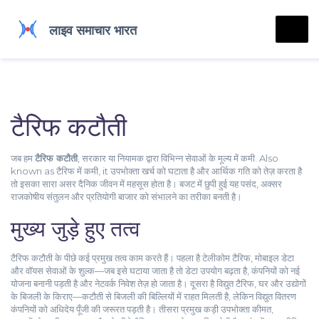
टैरिफ कटौती
जब हम
टैरिफ कटौती
,
सरकार या नियामक द्वारा विभिन्न सेवाओं के मूल्य में कमी
. Also
known as
टैरिफ में कमी
, it
उपभोक्ता खर्च को घटाता है और आर्थिक गति को तेज़ करता है
तो इसका सारा असर दैनिक जीवन में महसूस होता है। बजट में छुपी हुई यह पसंद, अक्सर
राजकोषीय संतुलन और प्रतियोगी बाजार को संभालने का तरीका बनती है।
मुख्य जुड़े हुए तत्व
टैरिफ कटौती के पीछे कई प्रमुख तत्व काम करते हैं। पहला है
टेलीकोम टैरिफ
,
मोबाइल डेटा
और वॉयस सेवाओं के शुल्क
—जब इसे घटाया जाता है तो डेटा उपयोग बढ़ता है, कंपनियों को नई
योजना बनानी पड़ती है और नेटवर्क निवेश तेज़ हो जाता है। दूसरा है
विद्युत टैरिफ
,
घर और उद्योगों
के बिजली के किराए
—कटौती से बिजली की बिल्लियों में राहत मिलती है, लेकिन विद्युत वितरण
कंपनियों को अधिदेय पूँजी की जरूरत पड़ती है। तीसरा प्रमुख कड़ी
उपभोक्ता कीमत
,