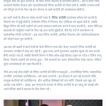
वस्तुओं‑सेवा की कुल लागत
है, जो सीधे टैरिफ बदलाव से प्रभावित होती है। अंत में
बजट नीति
,
सरकारी वित्तीय योजना और प्राथमिकताएँ
टैरिफ कटौती को दिशा देती है, क्योंकि राजस्व कमी
को परिपूर्ण करने के लिए नई कर योजना या खर्च कटौती की आवश्यकता होती है।
इन सभी तत्वों के बीच का संबंध काफी स्पष्ट है:
टैरिफ कटौती
उपभोक्ता कीमत को घटाती है,
जिससे मांग में वृद्धि होती है; टेलीकोम टैरिफ में गिरावट डेटा ट्रैफ़िक को बढ़ावा देती है, जबकि
विद्युत टैरिफ की कमी उद्योगों को ऊर्जा‑संचालन खर्च कम करने में मदद करती है। बजट नीति इन
बदलावों को संतुलित रखने के लिए नई आय स्रोत ढूँढ़ती है, जैसे वैट दरों में समायोजन या
सार्वजनिक‑निजी भागीदारी। इस तरह टैरिफ कटौती, आर्थिक स्थिरता और प्रतिस्पर्धात्मकता
को जोड़ने वाला पुल बनती है।
अब तक की खबरों में हमने देखें कि कैसे विभिन्न राज्य और केंद्र सरकारें टैरिफ कटौती को
अपनाकर जनहित में काम कर रही हैं। कुछ राज्य अपने दूरसंचार लाइसेंस शुल्क को कम करके
हैप्पी अपडेट लाए हैं, जबकि बिजली विभाग ने पीक‑ऑफ‑हाई‑डिमांड टाइम पर ग्रेड‑II टैरिफ लागू
किया, जिससे उद्योगों को फायदा हुआ। ऐसे प्रयासों का असर दीर्घकालिक देखा जाएगा, लेकिन
तुरंत उपभोक्ताओं को राहत मिलती है।
नीचे आप कई लेख देखेंगे जो टैरिफ कटौती की विभिन्न पहलुओं—राजनीतिक निर्णय, व्यवसायिक
रणनीति, उपभोक्ता प्रतिक्रिया—को कवर करते हैं। इन पोस्ट्स में आप नई सरकारी नीति,
प्रमुख कंपनियों की प्रतिक्रिया, और आर्थिक विशेषज्ञों की राय पाएँगे, जिससे आप खुद को
अपडेट रख सकेंगे। आइए, इस संग्रह के माध्यम से टैरिफ कटौती के हर पहलू को समझें और
अपने दैनिक खर्च में बदलाव के लिए तैयार रहें।