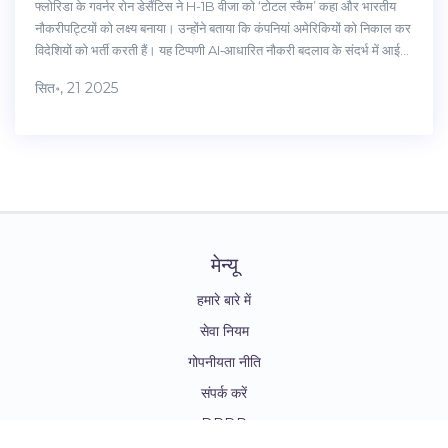
फ्लोरिडा के गवर्नर रोन डेसैंटिस ने H-1B वीजा को ‘टोटल स्कैम’ कहा और भारतीय
नौकरीपट्टियों को लक्ष्य बनाया। उन्होंने बताया कि कंपनियां अमेरिकियों को निकाल कर
विदेशियों को भर्ती करती हैं। यह टिप्पणी AI‑आधारित नौकरी बदलाव के संदर्भ में आई
है। डेसैंटिस का बयान अमेरिका‑पहला नीति के साथ मेल खाता है। अब यू‑एस में इस
सित॰, 21 2025
योजना के भविष्य को लेकर चर्चा तेज हो रही है।
मेन्यू
हमारे बारे में
सेवा नियम
गोपनीयता नीति
संपर्क करें
DPDP