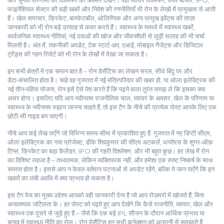
और चुनाव परिणामों का विश्लेषण
को अक्सर देखेंगे। वहीं
व्यापार विश्लेषण
,
शेयर बाजार, IPO,
फाइनेंशियल सेक्टर की बड़ी खबरें और निवेश की रणनीतियाँ
भी रोन के लेखों में प्रमुखता से आती
हैं।
खेल समाचार
,
क्रिकेट, बास्केटबॉल, ओलिम्पिक और अन्य प्रमुख इवेंट्स की ताज़ा
जानकारी
को भी रोन बड़े उत्साह से कवर करते हैं। स्वास्थ्य के मामले में
स्वास्थ्य खबरें
,
सार्वजनिक स्वास्थ्य नीतियां, नई दवाओं की खोज और जीवनशैली से जुड़ी सलाह
की भी चर्चा
मिलती है। अंत में,
तकनीकी अपडेट
,
टेक स्टार्ट‑अप, एआई, मोबाइल गैजेट्स और डिजिटल
ट्रेंड्स की गहन रिपोर्ट
को भी रोन के लेखों में देखा जा सकता है।
इन सभी क्षेत्रों में एक समान बात है – रोन डेसैंटिस का लेखन सरल, सीधे बिंदु पर और
डेटा‑संचालित होता है। चाहे वह गुजरात में नई मंत्रिपरिवार की खबर हो, या ओला इलेक्ट्रिक की
नई तीन‑पहिया योजना, रोन इसे ऐसे पेश करते हैं कि पढ़ने वाला तुरंत समझ ले कि इसका क्या
असर होगा। इसलिए यदि आप नवीनतम राजनीतिक चाल, व्यापार के अवसर, खेल के परिणाम या
स्वास्थ्य के नवीनतम रुझान जानना चाहते हैं, तो इस टैग के नीचे की प्रत्येक पोस्ट आपके लिए एक
छोटी‑सी गाइड बन जाएगी।
नीचे आप कई लेख पाएँगे जो विभिन्न समय‑सीमा में प्रकाशित हुए हैं: गुजरात में नए डिप्टी सीएम,
ओला इलेक्ट्रिक का नया प्रोजेक्ट, डीके शिवकुमार की सीएम अटकलें, धनतेरस के शुगर‑ऑफ़
टिप्स, क्रिकेट का बड़ा कैलेंडर, IPO की गहरी विश्लेषण, और भी बहुत कुछ। हर लेख में रोन
का विशिष्ट लहजा है – तथ्यात्मक, लेकिन व्यक्तिपरक नहीं, और हमेशा एक स्पष्ट निष्कर्ष के साथ
समाप्त होता है। इससे आप न केवल वर्तमान घटनाओं से अपडेट रहेंगे, बल्कि ये जान पाएँगे कि इन
खबरों का लंबी अवधि में क्या प्रभाव हो सकता है।
इस टैग पेज का मुख्य उद्देश्य आपको वही जानकारी देना है जो आप रोज़मर्रा में खोजते हैं, बिना
अनावश्यक जटिलता के। हर पोस्ट को पढ़ते हुए आप देखेंगे कि कैसे राजनीति, व्यापार, खेल और
स्वास्थ्य एक दूसरे से जुड़े हुए हैं – जैसे कि एक बड़े IPL सीजन के दौरान आर्थिक प्रभाव या
चुनाव में स्वास्थ्य नीति का रोल। रोन डेसैंटिस इन सभी कनेक्शन को आसानी से समझाते हैं,