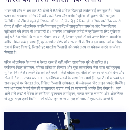
भारत की ओर से अब तक 32 खेलों में 85 से अधिक खिलाड़ी क्वालिफाई कर चुके हैं। निशा
पठान की तीरंदाजी, मनिष रेरी की एथलेटिक्स और मनीष मैसूरिया की कुश्ती जैसी प्रमुख
डिसिप्लिन में टीम ने पहले ही सिग्नल शॉर्टकट दे दिया है। ये खिलाड़ी न सिर्फ शारीरिक रूप से
तैयार हैं, बल्कि ओलम्पिक क्वालिफिकेशन टुर्नामेंट में सामुदायिक समर्थन और जिम्नासियम
सुविधाओं को लेकर भी आशावादी हैं। भारतीय ओलम्पिक कमेटी ने प्रशिक्षण के लिए यूरोप के
कई हाई‑टेक सेंटरों के साथ साझेदारी कर ली है, जिससे एथलीटों को उन्नत विज्ञान‑आधारित
कोचिंग मिल सके। साथ ही, ब्रांड स्पॉन्सरशिप और सरकारी फंडिंग ने इस यात्रा को आर्थिक
रूप से स्थिर किया है, जिससे हर भारतीय खिलाड़ी को अपने लक्ष्य पर फोकस करने का मौका
मिलता है।
पेरिस ओलम्पिक के दायरे में केवल खेल ही नहीं, बल्कि सामाजिक मुद्दे भी शामिल हैं।
पर्यावरण‑मित्र संचालन, महिला शक्ति का विस्तार और युवा सहभागिता जैसे पहल यहाँ प्रमुख
भूमिका निभाते हैं। हमारे देश की कई पहलें—जैसे महिला एथलीटों को बराबर प्लेटफ़ॉर्म देना और
खेल में टिकाऊ उपाय अपनाना—इन वैश्विक लक्ष्यों के साथ मेल खाती हैं। इस टैग में आपको इन
सब पहलुओं पर विस्तृत लेख, विशिष्ट खिलाड़ी प्रोफ़ाइल, मैच‑शेड्यूल और लाइव अपडेट मिलेंगे।
चाहे आप खेल के बड़े फैन हों या साधारण पाठक, यहाँ हर जानकारी आपके लिए तैयार है। आगे
आने वाले लेखों में पेरिस के स्टेडियम, दृश्यमान कार्यक्रम, भारत‑फ्रांस सहयोग और ओलम्पिक
से जुड़ी ताज़ा ख़बरें मिलेंगी—तो चलिए, इस ख़ास संग्रह को साथ में एक्सप्लोर करते हैं।