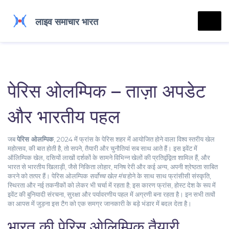
पेरिस ओलम्पिक – ताज़ा अपडेट
और भारतीय पहल
जब
पेरिस ओलम्पिक
,
2024 में फ्रांस के पेरिस शहर में आयोजित होने वाला विश्व स्तरीय खेल
महोत्सव
, की बात होती है, तो सपने, तैयारी और चुनौतियां सब साथ आते हैं। इस इवेंट में
ऑलिम्पिक खेल
,
दसियों लाखों दर्शकों के सामने विभिन्न खेलों की प्रतिद्वंद्विता
शामिल हैं, और
भारत से
भारतीय खिलाड़ी
,
जैसे निकिता लोहार, मनिष रेरी और कई अन्य, अपनी श्रेष्ठता साबित
करने को तत्पर
हैं। पेरिस ओलम्पिक
सर्वोच्च खेल मंच
होने के साथ साथ फ्रांसीसी संस्कृति,
स्थिरता और नई तकनीकों को लेकर भी चर्चा में रहता है; इस कारण
फ्रांस
,
होस्ट देश के रूप में
इवेंट की बुनियादी संरचना, सुरक्षा और पर्यावरणीय पहल में अग्रणी
बना रहता है। इन सभी तत्वों
का आपस में जुड़ना इस टैग को एक समग्र जानकारी के बड़े भंडार में बदल देता है।
भारत की पेरिस ओलिम्पिक तैयारी