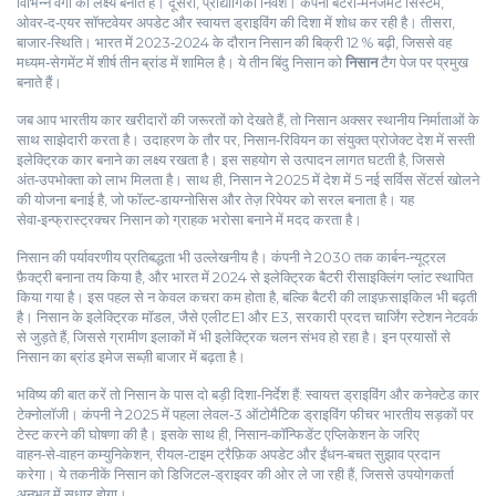
विभिन्न वर्गों को लक्ष्य बनाते हैं। दूसरा, प्रौद्योगिकी निवेश। कंपनी बैटरी‑मैनेजमेंट सिस्टम,
ओवर‑द‑एयर सॉफ्टवेयर अपडेट और स्वायत्त ड्राइविंग की दिशा में शोध कर रही है। तीसरा,
बाजार‑स्थिति। भारत में 2023‑2024 के दौरान निसान की बिक्री 12 % बढ़ी, जिससे वह
मध्यम‑सेगमेंट में शीर्ष तीन ब्रांड में शामिल है। ये तीन बिंदु निसान को
निसान
टैग पेज पर प्रमुख
बनाते हैं।
जब आप भारतीय कार खरीदारों की जरूरतों को देखते हैं, तो निसान अक्सर स्थानीय निर्माताओं के
साथ साझेदारी करता है। उदाहरण के तौर पर, निसान‑रिवियन का संयुक्त प्रोजेक्ट देश में सस्ती
इलेक्ट्रिक कार बनाने का लक्ष्य रखता है। इस सहयोग से उत्पादन लागत घटती है, जिससे
अंत‑उपभोक्ता को लाभ मिलता है। साथ ही, निसान ने 2025 में देश में 5 नई सर्विस सेंटर्स खोलने
की योजना बनाई है, जो फॉल्ट‑डायग्नोसिस और तेज़ रिपेयर को सरल बनाता है। यह
सेवा‑इन्फ्रास्ट्रक्चर निसान को ग्राहक भरोसा बनाने में मदद करता है।
निसान की पर्यावरणीय प्रतिबद्धता भी उल्लेखनीय है। कंपनी ने 2030 तक कार्बन‑न्यूट्रल
फ़ैक्ट्री बनाना तय किया है, और भारत में 2024 से इलेक्ट्रिक बैटरी रीसाइक्लिंग प्लांट स्थापित
किया गया है। इस पहल से न केवल कचरा कम होता है, बल्कि बैटरी की लाइफ़साइकिल भी बढ़ती
है। निसान के इलेक्ट्रिक मॉडल, जैसे एलीट E1 और E3, सरकारी प्रदत्त चार्जिंग स्टेशन नेटवर्क
से जुड़ते हैं, जिससे ग्रामीण इलाकों में भी इलेक्ट्रिक चलन संभव हो रहा है। इन प्रयासों से
निसान का ब्रांड इमेज सब्ज़ी बाजार में बढ़ता है।
भविष्य की बात करें तो निसान के पास दो बड़ी दिशा‑निर्देश हैं: स्वायत्त ड्राइविंग और कनेक्टेड कार
टेक्नोलॉजी। कंपनी ने 2025 में पहला लेवल‑3 ऑटोमैटिक ड्राइविंग फीचर भारतीय सड़कों पर
टेस्‍ट करने की घोषणा की है। इसके साथ ही, निसान‑कॉन्फिडेंट एप्लिकेशन के जरिए
वाहन‑से‑वाहन कम्युनिकेशन, रीयल‑टाइम ट्रैफ़िक अपडेट और ईंधन‑बचत सुझाव प्रदान
करेगा। ये तकनीकें निसान को डिजिटल‑ड्राइवर की ओर ले जा रही हैं, जिससे उपयोगकर्ता
अनुभव में सुधार होगा।