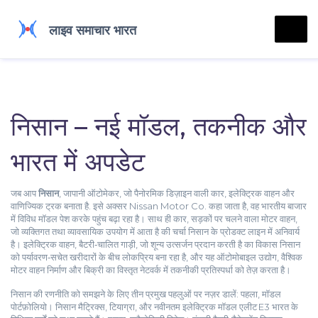
निसान – नई मॉडल, तकनीक और
भारत में अपडेट
जब आप
निसान
,
जापानी ऑटोमेकर, जो पैनोरमिक डिज़ाइन वाली कार, इलेक्ट्रिक वाहन और
वाणिज्यिक ट्रक बनाता है
. इसे अक्सर
Nissan Motor Co.
कहा जाता है, वह भारतीय बाजार
में विविध मॉडल पेश करके पहुंच बढ़ा रहा है
। साथ ही
कार
,
सड़कों पर चलने वाला मोटर वाहन,
जो व्यक्तिगत तथा व्यावसायिक उपयोग में आता है
की चर्चा निसान के प्रोडक्ट लाइन में अनिवार्य
है।
इलेक्ट्रिक वाहन
,
बैटरी‑चालित गाड़ी, जो शून्य उत्सर्जन प्रदान करती है
का विकास निसान
को पर्यावरण‑सचेत खरीदारों के बीच लोकप्रिय बना रहा है, और यह
ऑटोमोबाइल उद्योग
,
वैश्विक
मोटर वाहन निर्माण और बिक्री का विस्तृत नेटवर्क
में तकनीकी प्रतिस्पर्धा को तेज़ करता है।
निसान की रणनीति को समझने के लिए तीन प्रमुख पहलुओं पर नज़र डालें: पहला, मॉडल
पोर्टफ़ोलियो। निसान मैट्रिक्स, टियाग्रा, और नवीनतम इलेक्ट्रिक मॉडल एलीट E3 भारत के