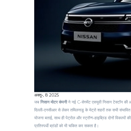
अक्तू॰, 8 2025
जब
निसान मोटर कंपनी
ने नई C‑सेगमेंट एसयूवी
निसान टेक्टॉन
की आध
दिल्ली‑एनसीआर से लेकर तमिलनाडु के मेट्रो शहरों तक सभी संभावित खरी
योजना बताई, साथ ही पेट्रोल और स्ट्रॉन्ग‑हाइब्रिड दोनों विकल्पों 
प्रतिस्पर्धी ब्रांडों को भी चकित कर सकता है।