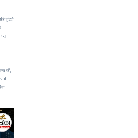
 सीधे
हुंडई
प
 बेस
षणा की,
अपनी
षिक