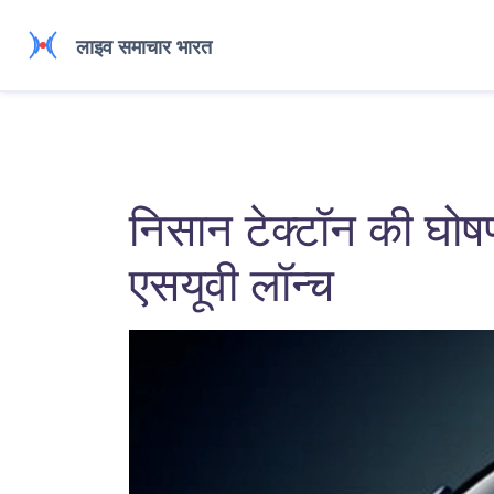
निसान टेक्टॉन की घोषण
एसयूवी लॉन्च