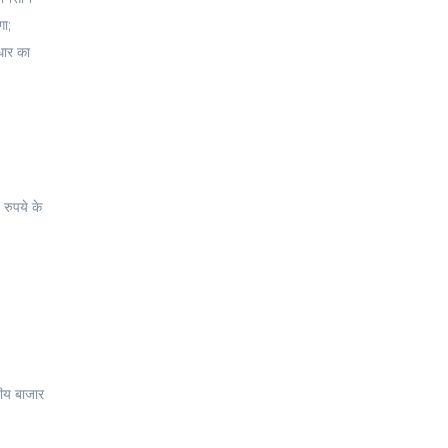
गा;
धार का
रुपये के
तीय बाजार