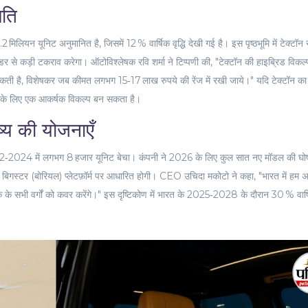
िति
यन यूनिट अनुमानित है, जिसमें 12 % वार्षिक वृद्धि देखी गई है। इस पृष्ठभूमि में टेक्टॉन
इडर
से कड़ी टकराव करेगा। ऑटोविश्लेषक
रवि शर्मा
ने टिप्पणी की, "टेक्टॉन की हाइब्रिड विकल्
ती है, विशेषकर जब कीमत लगभग 15‑17 लाख रुपये की रेंज में रखी जाये।" यदि टेक्टॉन का
ों के लिए एक आकर्षक विकल्प बन सकता है।
्य की योजनाएँ
‑2024 में लगभग 8 हजार यूनिट बेचा। कंपनी ने 2026 के लिए कुल सात नए मॉडल की घो
े बिगस्टर (बोरियल) प्लेटफ़ॉर्म पर आधारित होगी। CEO
उचिदा मकोटो
ने कहा, "भारत में हम 
क के सभी वर्गों को कवर करेंगे।" इस दृष्टिकोण में भारत के 2025‑2028 के दौरान 30 % वार्