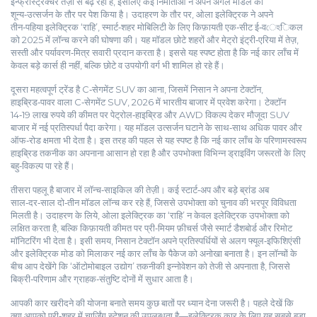
इन्फ्रास्ट्रक्चर तेज़ी से बढ़ रहा है, इसलिए कई निर्माताओं ने अपने अगले मॉडल को
शून्य‑उत्सर्जन के तौर पर पेश किया है। उदाहरण के तौर पर, ओला इलेक्ट्रिक ने अपने
तीन‑पहिया इलेक्ट्रिक ‘राहि’
,
स्मार्ट‑शहर मोबिलिटी के लिए किफ़ायती एक‑सीट ई‑वেহिकल
को 2025 में लॉन्च करने की घोषणा की। यह मॉडल छोटे शहरों और मेट्रो इंट्री‑एरिया में तेज़,
सस्ती और पर्यावरण‑मित्र सवारी प्रदान करता है। इससे यह स्पष्ट होता है कि नई कार लाँच में
केवल बड़े कार्स ही नहीं, बल्कि छोटे व उपयोगी वर्ग भी शामिल हो रहे हैं।
दूसरा महत्वपूर्ण ट्रेंड है C‑सेगमेंट SUV का आना, जिसमें निसान ने अपना
टेक्टॉन
,
हाइब्रिड‑पावर वाला C‑सेगमेंट SUV, 2026 में भारतीय बाजार में प्रवेश करेगा
। टेक्टॉन
14‑19 लाख रुपये की कीमत पर पेट्रोल‑हाइब्रिड और AWD विकल्प देकर मौजूदा SUV
बाजार में नई प्रतिस्पर्धा पैदा करेगा। यह मॉडल उत्सर्जन घटाने के साथ‑साथ अधिक पावर और
ऑफ‑रोड क्षमता भी देता है। इस तरह की पहल से यह स्पष्ट है कि नई कार लाँच के परिणामस्वरूप
हाइब्रिड तकनीक का अपनाना आसान हो रहा है और उपभोक्ता विभिन्न ड्राइविंग जरूरतों के लिए
बहु‑विकल्प पा रहे हैं।
तीसरा पहलू है बाजार में लॉन्च‑साइकिल की तेज़ी। कई स्टार्ट‑अप और बड़े ब्रांड अब
साल‑दर‑साल दो‑तीन मॉडल लॉन्च कर रहे हैं, जिससे उपभोक्ता को चुनाव की भरपूर विविधता
मिलती है। उदाहरण के लिये, ओला इलेक्ट्रिक का ‘राहि’ न केवल इलेक्ट्रिक उपभोक्ता को
लक्षित करता है, बल्कि किफ़ायती कीमत पर प्री‑मियम फ़ीचर्स जैसे स्मार्ट डैशबोर्ड और रिमोट
मॉनिटरिंग भी देता है। इसी समय, निसान टेक्टॉन अपने प्रतिस्पर्धियों से अलग फ्यूल‑इफिशिएंसी
और इलेक्ट्रिक मोड को मिलाकर नई कार लाँच के पैकेज को अनोखा बनाता है। इन लॉन्चों के
बीच आप देखेंगे कि ‘ऑटोमोबाइल उद्योग’ तकनीकी इन्नोवेशन को तेजी से अपनाता है, जिससे
बिक्री‑परिणाम और ग्राहक‑संतुष्टि दोनों में सुधार आता है।
आपकी कार खरीदने की योजना बनाते समय कुछ बातों पर ध्यान देना जरूरी है। पहले देखें कि
क्या आपको पूरी‑शहर में चार्जिंग स्टेशन की उपलब्धता है—इलेक्ट्रिक कार के लिए यह सबसे बड़ा