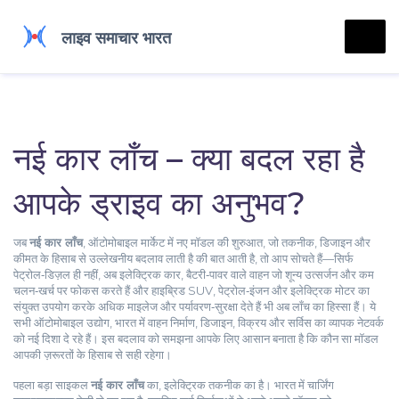
नई कार लाँच – क्या बदल रहा है
आपके ड्राइव का अनुभव?
जब
नई कार लाँच
,
ऑटोमोबाइल मार्केट में नए मॉडल की शुरुआत, जो तकनीक, डिजाइन और
कीमत के हिसाब से उल्लेखनीय बदलाव लाती है
की बात आती है, तो आप सोचते हैं—सिर्फ
पेट्रोल‑डिज़ल ही नहीं, अब
इलेक्ट्रिक कार
,
बैटरी‑पावर वाले वाहन जो शून्य उत्सर्जन और कम
चलन‑खर्च पर फोकस करते हैं
और
हाइब्रिड SUV
,
पेट्रोल‑इंजन और इलेक्ट्रिक मोटर का
संयुक्त उपयोग करके अधिक माइलेज और पर्यावरण‑सुरक्षा देते हैं
भी अब लाँच का हिस्सा हैं। ये
सभी
ऑटोमोबाइल उद्योग
,
भारत में वाहन निर्माण, डिजाइन, विक्रय और सर्विस का व्यापक नेटवर्क
को नई दिशा दे रहे हैं। इस बदलाव को समझना आपके लिए आसान बनाता है कि कौन सा मॉडल
आपकी ज़रूरतों के हिसाब से सही रहेगा।
पहला बड़ा साइकल
नई कार लाँच
का, इलेक्ट्रिक तकनीक का है। भारत में चार्जिंग