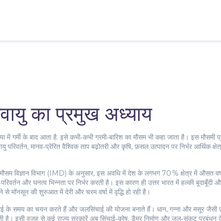
ायु का प्रमुख अध्याय
 में गर्मी के बाद आता है
. इसे कभी‑कभी
गरमी‑बारिश का मौसम
भी कहा जाता है
। इस मौसमी प्र
यु परिवर्तन
,
मानव‑प्रेरित वैश्विक ताप बढ़ोतरी
और
कृषि
,
फ़सल उत्पादन पर निर्भर आर्थिक क्षेत
मौसम विज्ञान विभाग (IMD) के अनुसार, इस अवधि में देश के लगभग 70 % क्षेत्र में औसत वर्
परिवर्तन और घनत्व भिन्नता पर निर्भर करती है। इस कारण ही उत्तर भारत में हल्की बूदाबूँदी औ
 से मॉनसून की शुरुआत में देरी और चरम वर्षा में वृद्धि हो रही है।
ाई के समय का चयन करते हैं और जलसिंचाई की योजना बनाते हैं। धान, गन्ना और मसूर जैसी फ़सल
ी है। इसी वजह से कई राज्य सरकारें अब सिंचाई‑कोष, डैमर निर्माण और जल‑संकट प्रबंधन के लि