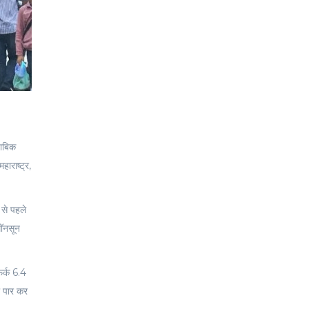
ताबिक
ाराष्ट्र,
 से पहले
मॉनसून
फर्क 6.4
ो पार कर