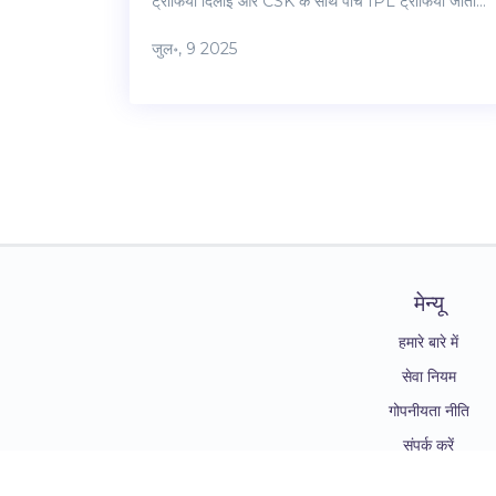
ट्रॉफियां दिलाईं और CSK के साथ पांच IPL ट्रॉफियां जीतीं।
उनके नाम टेस्ट, ODI और IPL में अनगिनत विकेटकीपिंग और
जुल॰, 9 2025
बल्लेबाजी रिकॉर्ड हैं, जिससे उनका जलवा बरकरार है।
मेन्यू
हमारे बारे में
सेवा नियम
गोपनीयता नीति
संपर्क करें
DPDP