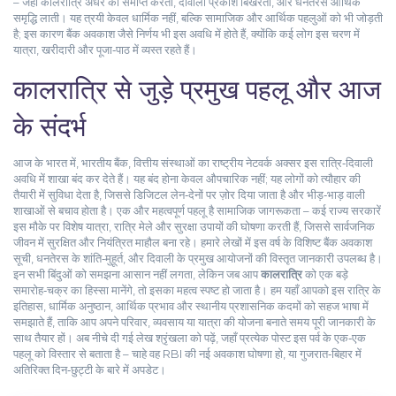
– जहाँ कालरात्रि अंधेरे को समाप्त करती, दीवाली प्रकाश बिखेरती, और धनतेरस आर्थिक
समृद्धि लाती। यह त्रयी केवल धार्मिक नहीं, बल्कि सामाजिक और आर्थिक पहलुओं को भी जोड़ती
है; इस कारण बैंक अवकाश जैसे निर्णय भी इस अवधि में होते हैं, क्योंकि कई लोग इस चरण में
यात्रा, खरीदारी और पूजा‑पाठ में व्यस्त रहते हैं।
कालरात्रि से जुड़े प्रमुख पहलू और आज
के संदर्भ
आज के भारत में,
भारतीय बैंक
,
वित्तीय संस्थाओं का राष्ट्रीय नेटवर्क
अक्सर इस रात्रि‑दिवाली
अवधि में शाखा बंद कर देते हैं। यह बंद होना केवल औपचारिक नहीं; यह लोगों को त्यौहार की
तैयारी में सुविधा देता है, जिससे डिजिटल लेन‑देनों पर ज़ोर दिया जाता है और भीड़‑भाड़ वाली
शाखाओं से बचाव होता है। एक और महत्वपूर्ण पहलू है सामाजिक जागरूकता – कई राज्य सरकारें
इस मौके पर विशेष यात्रा, रात्रि मेले और सुरक्षा उपायों की घोषणा करती हैं, जिससे सार्वजनिक
जीवन में सुरक्षित और नियंत्रित माहौल बना रहे। हमारे लेखों में इस वर्ष के विशिष्ट बैंक अवकाश
सूची, धनतेरस के शांति‑मुहूर्त, और दिवाली के प्रमुख आयोजनों की विस्तृत जानकारी उपलब्ध है।
इन सभी बिंदुओं को समझना आसान नहीं लगता, लेकिन जब आप
कालरात्रि
को एक बड़े
समारोह‑चक्र का हिस्सा मानेंगे, तो इसका महत्व स्पष्ट हो जाता है। हम यहाँ आपको इस रात्रि के
इतिहास, धार्मिक अनुष्ठान, आर्थिक प्रभाव और स्थानीय प्रशासनिक कदमों को सहज भाषा में
समझाते हैं, ताकि आप अपने परिवार, व्यवसाय या यात्रा की योजना बनाते समय पूरी जानकारी के
साथ तैयार हों। अब नीचे दी गई लेख श्रृंखला को पढ़ें, जहाँ प्रत्येक पोस्ट इस पर्व के एक‑एक
पहलू को विस्तार से बताता है – चाहे वह RBI की नई अवकाश घोषणा हो, या गुजरात‑बिहार में
अतिरिक्त दिन‑छुट्टी के बारे में अपडेट।