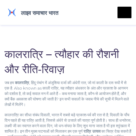
कालरात्रि – त्यौहार की रौशनी
और रीति‑रिवाज़
जब हम
कालरात्रि
,
हिंदू पंचांग में अंजुशिया दर्जा की अंधेरी रात, जो मां काली के दस रूपों में से
एक है
. Also known as
काली रात्रि
, यह त्यौहार अंधकार के अंत और प्रकाश के आगमन
को दर्शाता है
, तो कई सवाल मन में आते हैं – कब मनाया जाता है, कौन‑से आयोजन होते हैं, और
क्यों बैंक अवकाश की घोषणा की जाती है? इन सभी सवालों के जवाब नीचे की सूची में मिलने वाले
लेखों में मिलेंगे।
कालरात्रि का सीधा संबंध
दिवाली
,
भारत में सबसे बड़े प्रकाश‑पर्व की रात
से है; दिवाली के पाँच
दिन पहले ही यह रात्रि आती है, जिससे अंधेरे से उजाले की यात्रा पूर्ण होती है। साथ ही
धनतेरस
,
लक्ष्मी जी का स्वागत करने वाला दिन, जो धन‑संपदा के लिए शुभ माना जाता है
भी इस श्रृंखला में
शामिल है। इन तीन मुख्य घटनाओं को मिलाकर हम एक पूर्ण
रात्रि उत्सव
का चित्र देख सकते हैं