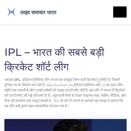
IPL – भारत की सबसे बड़ी
क्रिकेट शॉर्ट लीग
जब हम
IPL
,
इंडियन प्रीमियर लीग भारत का प्रमुख टेंशन‑फ्री क्रिकेट टूर्नामेंट है, जिसमें
दुनिया भर के सितारे भाग लेते हैं
, Also known as
इंडियन प्रीमियर लीग
, it
हर साल पाँच
महीने तक चलती है और लाखों दर्शकों को लाइव एंटरटेनमेंट देती है
.
इस लीग ने भारत में क्रिकेट
को एंटरटेनमेंट की नई परिभाषा दी है। शुरुआती मैचों से लेकर फाइनल तक, तंज़ीम, मीडिया, और
फैंस की तालमेल इसे अनूठा बनाती है। IPL के बारे में जानने से आपको यह समझ में आएगा कि
यह लीग क्यों इतना बड़ा व्यवसायिक मंच बन गया है।