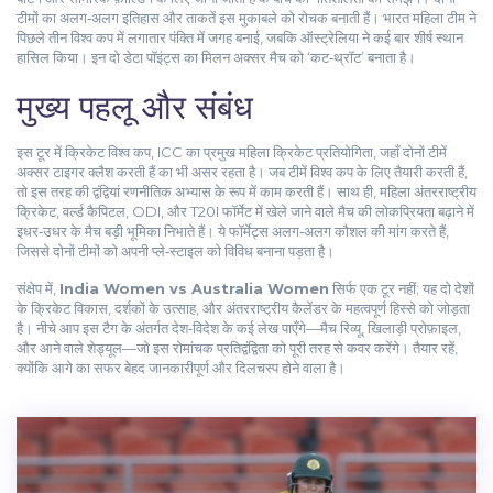
टीमों का अलग‑अलग इतिहास और ताकतें इस मुकाबले को रोचक बनाती हैं। भारत महिला टीम ने
पिछले तीन विश्व कप में लगातार पंक्ति में जगह बनाई, जबकि ऑस्ट्रेलिया ने कई बार शीर्ष स्थान
हासिल किया। इन दो डेटा पॉइंट्स का मिलन अक्सर मैच को ‘कट‑थ्रॉट’ बनाता है।
मुख्य पहलू और संबंध
इस टूर में
क्रिकेट विश्व कप
,
ICC का प्रमुख महिला क्रिकेट प्रतियोगिता, जहाँ दोनों टीमें
अक्सर टाइगर क्लैश करती हैं
का भी असर रहता है। जब टीमें विश्व कप के लिए तैयारी करती हैं,
तो इस तरह की द्वंद्वियां रणनीतिक अभ्यास के रूप में काम करती हैं। साथ ही,
महिला अंतरराष्ट्रीय
क्रिकेट
,
वर्ल्ड कैपिटल, ODI, और T20I फॉर्मेट में खेले जाने वाले मैच
की लोकप्रियता बढ़ाने में
इधर‑उधर के मैच बड़ी भूमिका निभाते हैं। ये फॉर्मेट्स अलग‑अलग कौशल की मांग करते हैं,
जिससे दोनों टीमों को अपनी प्ले‑स्टाइल को विविध बनाना पड़ता है।
संक्षेप में,
India Women vs Australia Women
सिर्फ एक टूर नहीं; यह दो देशों
के क्रिकेट विकास, दर्शकों के उत्साह, और अंतरराष्ट्रीय कैलेंडर के महत्वपूर्ण हिस्से को जोड़ता
है। नीचे आप इस टैग के अंतर्गत देश‑विदेश के कई लेख पाएँगे—मैच रिव्यू, खिलाड़ी प्रोफ़ाइल,
और आने वाले शेड्यूल—जो इस रोमांचक प्रतिद्वंद्विता को पूरी तरह से कवर करेंगे। तैयार रहें,
क्योंकि आगे का सफर बेहद जानकारीपूर्ण और दिलचस्प होने वाला है।