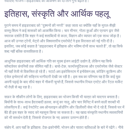
स्वादिष्ट भोजन—हाइडराबाद की आकर्षण को दो‑तीन गुना बढ़ाते हैं।
इतिहास, संस्कृति और आर्थिक पहलू
पुराने समय में हाइडराबाद को “दुश्मनों की नगरी” कहा जाता था क्योंकि यहाँ के मुग़ल‑शैख़ी
वास्तु‑शिल्प ने कई शासकों को आकर्षित किया। चार मीनार, गोला कुआँ और प्रयाग द्वार जैसे
स्मारक दर्शाते हैं कि शहर ने कई शताब्दियों से कला, विज्ञान और व्यापार को एक साथ जोड़ा है।
आज की उन्नत ट्रेनों, मेट्रो और विश्वस्तरीय एयरोपोर्ट ने इस विरासत को नई गति दी है।
इसलिए, जब कोई कहता है “हाइडराबाद में इतिहास और भविष्य दोनों साथ चलते हैं”, तो वह सिर्फ
शब्द नहीं बल्कि वास्तविकता है।
आधुनिक हाइडराबाद की आर्थिक गति का मुख्य इंजन आईटी उद्योग है, लेकिन यह सिर्फ
सॉफ्टवेयर कंपनियों तक सीमित नहीं है। बायो‑टेक, फार्मास्युटिकल्स और एयरोस्पेस जैसे सेक्टर
भी यहाँ तेजी से विकसित हो रहे हैं। स्टार्ट‑अप इकोसिस्टम में इनोवेशन हब, कोडिंग बूटकैम्प और
एंजेल इन्वेस्टर्स की सक्रिय भागीदारी देखी जा रही है। इस सब का परिणाम यह है कि कई युवा
अपनी पढ़ाई के बाद सीधे शहर में नौकरी चुनते हैं, जिससे स्थानीय रियल एस्टेट और रेंटल मार्केट
भी तेज़ी से बढ़ रहा है।
सफ़र के शौकीन लोगों के लिए, हाइडराबाद का भोजन किसी भी यात्रा को यादगार बनाता है।
बिर्यानी के साथ-साथ हैदराबादी हलवा, कजुं का नालू, और चार मिनिट में बनने वाली शरबतें भी
लोकप्रिय हैं। कई रेस्टोरेंट अब ऑनलाइन ऑर्डरिंग और डिलीवरी सेवा भी दे रहे हैं, जिससे घर में
बैठे ही इस शहर के स्वाद को महसूस किया जा सकता है। यह खाद्य संस्कृति स्थानीय व्यवसायियों
को भी समर्थन देती है, जिससे रोजगार के नए अवसर उत्पन्न होते हैं।
संक्षेप में, आप यहाँ के इतिहास, टेक्‑इकोनॉमी, भोजन और यात्रा सुविधाओं के बारे में पढ़ेंगे। नीचे