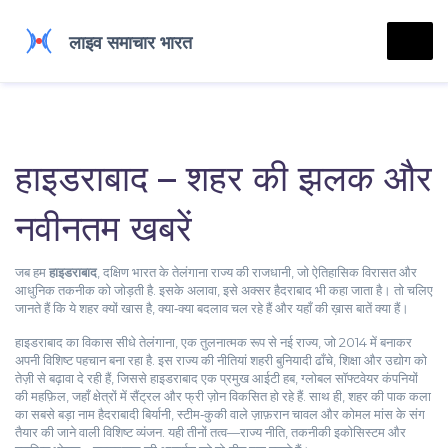
हाइडराबाद – शहर की झलक और
नवीनतम खबरें
जब हम
हाइडराबाद
,
दक्षिण भारत के तेलंगाना राज्य की राजधानी, जो ऐतिहासिक विरासत और
आधुनिक तकनीक को जोड़ती है
. इसके अलावा, इसे अक्सर
हैदराबाद
भी कहा जाता है।
तो चलिए
जानते हैं कि ये शहर क्यों खास है, क्या‑क्या बदलाव चल रहे हैं और यहाँ की ख़ास बातें क्या हैं।
हाइडराबाद का विकास सीधे
तेलंगाना
,
एक तुलनात्मक रूप से नई राज्य, जो 2014 में बनाकर
अपनी विशिष्ट पहचान बना रहा है
.
इस राज्य की नीतियां शहरी बुनियादी ढाँचे, शिक्षा और उद्योग को
तेज़ी से बढ़ावा दे रही हैं, जिससे हाइडराबाद एक प्रमुख
आईटी हब
,
ग्लोबल सॉफ्टवेयर कंपनियों
की महफ़िल, जहाँ क्षेत्रों में सैंट्रल और फ्री ज़ोन विकसित हो रहे हैं
.
साथ ही, शहर की पाक कला
का सबसे बड़ा नाम
हैदराबादी बिर्यानी
,
स्टीम‑कुकी वाले ज़ाफ़रान चावल और कोमल मांस के संग
तैयार की जाने वाली विशिष्ट व्यंजन
.
यही तीनों तत्व—राज्य नीति, तकनीकी इकोसिस्टम और