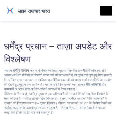
धर्मेंद्र प्रधान – ताज़ा अपडेट और
विश्लेषण
जब हम
धर्मेंद्र प्रधान
,
एक सार्वजनिक व्यक्तित्व, मुख्यतः भारतीय राजनीति में सक्रिय, और
अक्सर आर्थिक नीतियों पर टिप्पणी करने वाले
की बात‑करते हैं, तो तुरंत कई जुड़े हुए विषय उभरते
हैं। धर्मेंद्र प्रधान का काम सामाजिक‑राजनीतिक बदलावों को समझना और जननिधि के उपयोग
को देखते हुए सुझाव देना शामिल है। यही कारण है कि उनका नाम अक्सर
बैंक अवकाश
और
डायवाली 2025
जैसे आर्थिक‑संबंधी घटनाओं में देखा जाता है।
सिंटैक्स के हिसाब से, "धर्मेंद्र प्रधान" एक व्यक्तित्व है जो "राजनीति" को "आर्थिक निर्णय" के
साथ जोडता है – यही पहला सेमांटिक त्रिपल है। दूसरा, "धर्मेंद्र प्रधान" "बैंक अवकाश" के
प्रभावों को विश्लेषण करता है – दूसरा त्रिपल। तीसरा, "डायवाली 2025" के वित्तीय नियमों का
"धर्मेंद्र प्रधान" के कार्यक्षेत्र पर असर पड़ता है – तिसरा त्रिपल। इन कनेक्शनों से पाठक
समझ पाते हैं कि यह टैग पेज क्यों महत्वपूर्ण है।