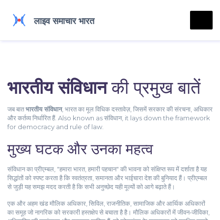
भारतीय संविधान
की प्रमुख बातें
जब बात
भारतीय संविधान
,
भारत का मूल विधिक दस्तावेज़, जिसमें सरकार की संरचना, अधिकार
और कर्तव्य निर्धारित हैं
. Also known as
संविधान
, it lays down the framework
for democracy and rule of law.
मुख्य घटक और उनका महत्व
संविधान का
प्रीएम्बल
,
"हमारा भारत, हमारी पहचान" की भावना को संक्षिप्त रूप में दर्शाता है
यह
सिद्धांतों को स्पष्ट करता है कि स्वतंत्रता, समानता और भाईचारा देश की बुनियाद हैं। प्रीएम्बल
से जुड़ी यह समझ मदद करती है कि सभी अनुच्छेद यही मूल्यों को आगे बढ़ाते हैं।
एक और अहम खंड
मौलिक अधिकार
,
सिविल, राजनीतिक, सामाजिक और आर्थिक अधिकारों
का समूह जो नागरिक को सरकारी हस्तक्षेप से बचाता है
है। मौलिक अधिकारों में जीवन‑जीविका,