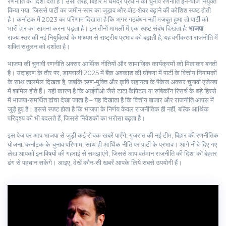
रणनीति को दिशा देता है। उसी तरह, बिहार में धर्मेंद्र प्रधान को चुनाव रणनीति इन‑चार्ज नियुक्त
किया गया, जिससे पार्टी का जमीन‑स्तर का जुड़ाव और वोट‑शेयर बढ़ाने की कोशिश स्पष्ट होती
है। कर्नाटक में 2023 का परिणाम दिखाता है कि अगर गठबंधन नहीं मजबूत हुआ तो पार्टी को
भारी हार का सामना करना पड़ता है। इन तीनों मामलों में एक स्पष्ट संबंध दिखता है:
भाजपा
राज्य‑स्तर की नई नियुक्तियों के माध्यम से राष्ट्रीय प्रभाव को बढ़ाती है, यह वर्गीकरण राजनीति में
शक्ति संतुलन को दर्शाता है।
भाजपा की चुनावी रणनीति अक्सर आर्थिक नीतियों और सामाजिक कार्यक्रमों को मिलाकर बनती
है। उदाहरण के तौर पर, डायवाली 2025 में बैंक अवकाश की घोषणा में पार्टी के वित्तीय नियामकों
के साथ तालमेल दिखता है, जबकि ऋण‑मुक्ति और कृषि सहायता के पैकेज अक्सर चुनावी एजेन्डा
में शामिल होते हैं। यही कारण है कि आईपीओ जैसे टाटा कैपिटल या रुबिकॉन रिसर्च के बड़े हिस्से
में भाजपा‑समर्थित ढांचा देखा जाता है – यह दिखाता है कि वित्तीय बाजार और राजनीति आपस में
जुड़े हुए हैं। इससे स्पष्ट होता है कि भाजपा के निर्णय केवल राजनीतिक ही नहीं, बल्कि आर्थिक
परिदृश्य को भी बदलते हैं, जिससे निवेशकों का भरोसा बढ़ता है।
इस पेज पर आप भाजपा से जुड़ी कई रोचक खबरें पाएँगे: गुजरात की नई टीम, बिहार की रणनीतिक
योजना, कर्नाटक के चुनाव परिणाम, साथ ही आर्थिक नीति पर पार्टी के प्रभाव। आगे नीचे दिए गए
लेख आपको इन विषयों की गहराई से समझाएंगे, जिससे आप वर्तमान राजनीति की दिशा को बेहतर
ढंग से पहचान सकेंगे। आइए, देखें कौन‑सी खबरें आपके लिये सबसे उपयोगी हैं।