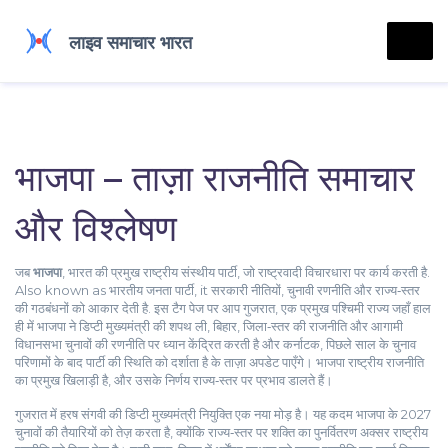
भाजपा – ताज़ा राजनीति समाचार
और विश्लेषण
जब
भाजपा
,
भारत की प्रमुख राष्ट्रीय संस्थीय पार्टी, जो राष्ट्रवादी विचारधारा पर कार्य करती है
.
Also known as
भारतीय जनता पार्टी
, it
सरकारी नीतियों, चुनावी रणनीति और राज्य‑स्तर
की गठबंधनों को आकार देती है
. इस टैग पेज पर आप
गुजरात
,
एक प्रमुख पश्चिमी राज्य जहाँ हाल
ही में भाजपा ने डिप्टी मुख्यमंत्री की शपथ ली
,
बिहार
,
जिला‑स्तर की राजनीति और आगामी
विधानसभा चुनावों की रणनीति पर ध्यान केंद्रित करती है
और
कर्नाटक
,
पिछले साल के चुनाव
परिणामों के बाद पार्टी की स्थिति को दर्शाता है
के ताज़ा अपडेट पाएँगे। भाजपा राष्ट्रीय राजनीति
का प्रमुख खिलाड़ी है, और उसके निर्णय राज्य‑स्तर पर प्रभाव डालते हैं।
गुजरात में हरष संगवी की डिप्टी मुख्यमंत्री नियुक्ति एक नया मोड़ है। यह कदम भाजपा के 2027
चुनावों की तैयारियों को तेज़ करता है, क्योंकि राज्य‑स्तर पर शक्ति का पुनर्वितरण अक्सर राष्ट्रीय