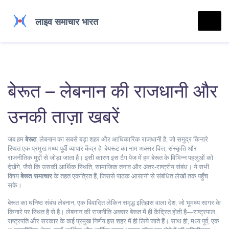
बेरूत – लेबनान की राजधानी और
उनकी ताज़ा खबरें
जब हम
बेरूत
,
लेबनान का सबसे बड़ा शहर और आधिकारिक राजधानी है, जो समुद्र किनारे
स्थित एक प्रमुख मध्य‑पूर्वी व्यापार केंद्र है
.
बेयरूट
का नाम अक्सर वित्त, संस्कृति और
राजनीतिक मुद्दों से जोड़ा जाता है। इसी कारण इस टैग पेज में हम बेरूत के विभिन्न पहलुओं को
देखेंगे, जैसे कि उसकी आर्थिक स्थिति, सामाजिक तनाव और अंतर‑राष्ट्रीय संबंध। ये सभी
विषय
बेरूत समाचार
के तहत एकत्रित हैं, जिससे पाठक आसानी से संबंधित लेखों तक पहुँच
सके।
बेरूत का घनिष्ठ संबंध
लेबनान
,
एक विवादित लेकिन समृद्ध इतिहास वाला देश, जो भूमध्य सागर के
किनारे पर स्थित है
से है। लेबनान की राजनीति अक्सर बेरूत में ही केंद्रित होती है—राष्ट्रपाल,
राष्ट्रपति और सरकार के कई प्रमुख निर्णय इस शहर में ही लिये जाते हैं। साथ ही,
मध्य पूर्व
,
एक