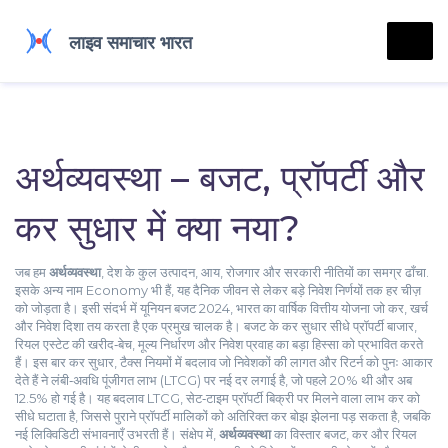
अर्थव्यवस्था – बजट, प्रॉपर्टी और
कर सुधार में क्या नया?
जब हम
अर्थव्यवस्था
,
देश के कुल उत्पादन, आय, रोजगार और सरकारी नीतियों का समग्र ढाँचा
.
इसके अन्य नाम
Economy
भी हैं, यह दैनिक जीवन से लेकर बड़े निवेश निर्णयों तक हर चीज़
को जोड़ता है
। इसी संदर्भ में
यूनियन बजट 2024
,
भारत का वार्षिक वित्तीय योजना जो कर, खर्च
और निवेश दिशा तय करता है
एक प्रमुख चालक है। बजट के कर सुधार सीधे
प्रॉपर्टी बाजार
,
रियल एस्टेट की खरीद‑बेच, मूल्य निर्धारण और निवेश प्रवाह का बड़ा हिस्सा
को प्रभावित करते
हैं। इस बार
कर सुधार
,
टैक्स नियमों में बदलाव जो निवेशकों की लागत और रिटर्न को पुनः आकार
देते हैं
ने लंबी‑अवधि पूंजीगत लाभ (LTCG) पर नई दर लगाई है, जो पहले 20% थी और अब
12.5% हो गई है। यह बदलाव
LTCG
,
सेट‑टाइम प्रॉपर्टी बिक्री पर मिलने वाला लाभ कर
को
सीधे घटाता है, जिससे पुराने प्रॉपर्टी मालिकों को अतिरिक्त कर बोझ झेलना पड़ सकता है, जबकि
नई लिक्विडिटी संभावनाएँ उभरती हैं। संक्षेप में,
अर्थव्यवस्था
का विस्तार बजट, कर और रियल