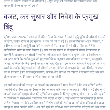
एस्टेट के आपसी संबंधों से ही तय होता है – एक कड़ी जो निवेशकों, घर खरीदने वालों और
सरकारी योजनाओं को जोड़ती है।
बजट, कर सुधार और निवेश के प्रमुख
बिंदु
यूनियन बजट 2024 ने पहले से ही संकेत दिया कि सरकारी खर्च में वृद्धि बुनियादी ढाँचे और ऊर्जा
पर होगी, जबकि टैक्स में छूट मुख्यतः मध्यम वर्ग को दी गई है। इन नीतियों का असर
निवेशक
,
वे
व्यक्ति या संस्थाएँ जो पूँजी को विभिन्न संपत्तियों में लगा कर रिटर्न की उम्मीद करते हैं
के
पोर्टफोलियो चयन में स्पष्ट दिखता है। जब कर दर घटती है, तो प्रॉपर्टी बाजार में गति तेज हो
सकती है, खासकर उन क्षेत्रों में जहाँ कीमतें पहले से ही ऊँची थीं। दूसरी ओर, इंडेक्सेशन लाभ
का हटना यानी कि खरीद मूल्य को मुद्रास्फीति के अनुसार समायोजित न कर पाना, कई पुराने
प्रॉपर्टी मालिकों के लिए वास्तविक लाभ को घटा देता है। इस कारण, बाजार में खरीदारों की मांग
बढ़ती है, जबकि विक्रेताओं को नई कीमतों पर समायोजित होना पड़ता है। यह गतिशीलता स्पष्ट
रूप से दिखाती है कि कैसे
मुद्रास्फीति
,
सामान और सेवाओं की कीमतों में सामान्य वृद्धि
और कर
संरचना एक साथ मिलकर आर्थिक दिशा को बदलते हैं।
इन सभी बदलावों को समझने से आपको यह तय करने में मदद मिलती है कि कब प्रॉपर्टी खरीदें,
कब बेचें और किस तरह के टैक्स प्लानिंग से लाभ अधिकतम हो सकता है। नीचे दी गई लेख सूची
आपको बजट की प्रमुख घोषणाएँ, प्रॉपर्टी कर सुधार के विस्तृत प्रभाव, और LTCG की नई दरों
के विश्लेषण के साथ‑साथ वास्तविक केस स्टडी भी देगी। चाहे आप घर खरीदने वाले हों, रियल
एस्टेट निवेशक, या सिर्फ आर्थिक खबरों में रुचि रखते हों, ये लेख आपको ठोस आँकड़े और आसान
समझ के साथ अपडेट रखेंगे। अब आगे देखें कि कौन‑से पोस्ट इस जटिल परिदृश्य को और साफ़