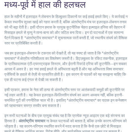
मध्य‑पूर्व में हाल की हलचल
हाल के महीनों में इज़राइल ने लेबनान के हिज़्बुल्ला ठिकानों पर कई हवाई हमले किए। ये कार्रवाई न
केवल स्थानीय सुरक्षा खाई को गहरा करती है, बल्कि अंतर्राष्ट्रीय मंच पर इज़राइल‑लेबनान तनाव
को भी बढ़ा देती है। इसी दौरान हमास के प्रमुख कूटनीतिक चेहरा इज़्माइल हनिया की तेहरान में
मिसाइल हमले से मृत्यु ने ताना‑बाना को और जटिल बना दिया। इन दो घटनाओं में एक सामान्य
पैटर्न दिखता है: *अंतर्राष्ट्रीय समाचार* में सूचनात्मक परतें बनती हैं, जो स्थानीय संघर्ष को वैश्विक
स्तर पर प्रतिबिंबित करती हैं।
जब हम इज़राइल‑लेबनान के टकराव को देखते हैं, तो यह स्पष्ट हो जाता है कि *अंतर्राष्ट्रीय
समाचार* में क्षेत्रीय गतिशीलता का विश्लेषण जरूरी है। हिट्ज़बुल्ला के रॉकेट तकनीक, इज़राइल
के प्रतिवादात्मक एंटी‑एयरस्ट्राइक सिस्टम, और ईरानी रिवरंडे एरिया की कूटनीति—इन सबका
आपस में असर है। हर नया हवाई हमले से अस्थिरता बढ़ती है और यह अस्थिरता विश्व समाचार
एजेंसियों के हवाले से तेज़ी से प्रसारित होती है। इस कारण से पाठकों को यह समझना चाहिए कि
एक ही घटना कई एंगल से देखी जा सकती है।
इसी प्रकार, हमास के नेता की हत्या से अंतर्राष्ट्रीय स्तर पर आतंकवादी समूहों की कूटनीति पर
नई लहर आती है। यह केवल इज़राइल‑फ़िलिस्तीन संघर्ष का अलग अध्याय नहीं, बल्कि इरानी-
समर्थित गुटों की रणनीतिक चाल भी है। इसलिए *अंतर्राष्ट्रीय समाचार* का पाठक इन कनेक्शन
को पहचानकर समग्र तस्वीर बना सकता है।
इन सभी घटनाओं के बीच एक प्रमुख संबंध यह है कि प्रत्येक न्यूज़ आइटम एक बड़े संरचना का
हिस्सा है।
अंतर्राष्ट्रीय समाचार
ना केवल घटनाओं को बताता है, बल्कि उनके कारण‑परिणाम को
जोड़ता है। यह कारण‑परिणाम स्थापित करने में मदद करता है कि कैसे एक छोटे से मिसाइल
हमले से वैश्विक आर्थिक बाजार, विदेश नीति, और सार्वजनिक भावना पर असर पड़ सकता है।