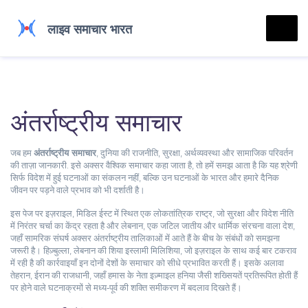
अंतर्राष्ट्रीय समाचार
जब हम
अंतर्राष्ट्रीय समाचार
,
दुनिया की राजनीति, सुरक्षा, अर्थव्यवस्था और सामाजिक परिवर्तन
की ताज़ा जानकारी
. इसे अक्सर
वैश्विक समाचार
कहा जाता है
, तो हमें समझ आता है कि यह श्रेणी
सिर्फ विदेश में हुई घटनाओं का संकलन नहीं, बल्कि उन घटनाओं के भारत और हमारे दैनिक
जीवन पर पड़ने वाले प्रभाव को भी दर्शाती है।
इस पेज पर
इज़राइल
,
मिडिल ईस्ट में स्थित एक लोकतांत्रिक राष्ट्र, जो सुरक्षा और विदेश नीति
में निरंतर चर्चा का केंद्र रहता है
और
लेबनान
,
एक जटिल जातीय और धार्मिक संरचना वाला देश,
जहाँ सामरिक संघर्ष अक्सर अंतर्राष्ट्रीय तालिकाओं में आते हैं
के बीच के संबंधों को समझना
जरूरी है।
हिज़्बुल्ला
,
लेबनान की शिया इस्लामी मिलिशिया, जो इज़राइल के साथ कई बार टकराव
में रही है
की कार्रवाइयाँ इन दोनों देशों के समाचार को सीधे प्रभावित करती हैं। इसके अलावा
तेहरान
,
ईरान की राजधानी, जहाँ हमास के नेता इज़्माइल हनिया जैसी शख्सियतें प्रतिरूपित होती हैं
पर होने वाले घटनाक्रमों से मध्य‑पूर्व की शक्ति समीकरण में बदलाव दिखते हैं।