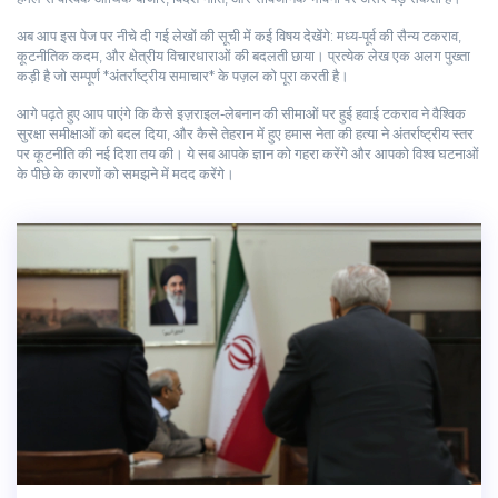
अब आप इस पेज पर नीचे दी गई लेखों की सूची में कई विषय देखेंगे: मध्य‑पूर्व की सैन्य टकराव,
कूटनीतिक कदम, और क्षेत्रीय विचारधाराओं की बदलती छाया। प्रत्येक लेख एक अलग पुख्ता
कड़ी है जो सम्पूर्ण *अंतर्राष्ट्रीय समाचार* के पज़ल को पूरा करती है।
आगे पढ़ते हुए आप पाएंगे कि कैसे इज़राइल‑लेबनान की सीमाओं पर हुई हवाई टकराव ने वैश्विक
सुरक्षा समीक्षाओं को बदल दिया, और कैसे तेहरान में हुए हमास नेता की हत्या ने अंतर्राष्ट्रीय स्तर
पर कूटनीति की नई दिशा तय की। ये सब आपके ज्ञान को गहरा करेंगे और आपको विश्व घटनाओं
के पीछे के कारणों को समझने में मदद करेंगे।