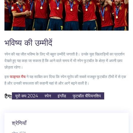
भविष्य की उम्मीदें
स्पेन की यह जीत भविष्य के लिए भी बहुत उम्मीदें जगाती है। उनके युवा खिलाड़ियों का प्रदर्शन
देखते हुए यह कहा जा सकता है कि आने वाले समय में भी स्पेन फुटबॉल के क्षेत्र में अपनी छाप
छोड़ता रहेगा।
इस
फाइनल मैच
ने यह साबित कर दिया कि स्पेन यूरोप की सबसे मजबूत फुटबॉल टीमों में से एक
है और उनकी सफलता की कहानी यहां से और आगे बढ़ने वाली है।
टैग:
यूरो कप 2024
स्पेन
इंग्लैंड
फुटबॉल चैंपियनशिप
श्रेणियाँ