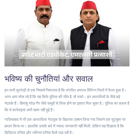
भविष्य की चुनौतियां और सवाल
इन सभी मुठभेड़ों से एक निष्कर्ष निकलता है कि संगठित अपराध विभिन्न जिलों में फैला हुआ है।
अगर आप सोच रहे हैं कि यह सिर्फ पुलिस की जीत है, तो रुको। इन अपराधियों के पीछे बड़े
नेटवर्क हैं। हिमांशु भॉऊ गैंग जैसे समूहों से लिंक होने का इशारा मिल चुका है। पुलिस का कहना है
कि ये कार्रवाइयां अभी खत्म नहीं हुई हैं।
गाज़ियाबाद में भी एक आपराधिक नेटावुक के खिलाफ एक्शन लिया गया जिसने एक यूट्यूबर पर
हमला किया था। हालांकि उसके बारे में ज्यादा जानकारी नहीं मिली, लेकिन यह दिखाता है कि
डिजिटल दुनिया और भूमिगत दुनिया कैसे जुड़ रही है।