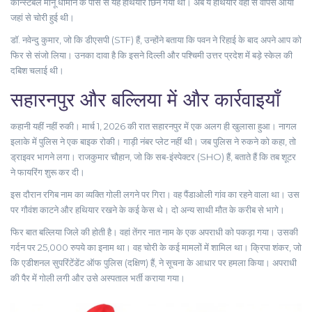
कॉन्स्टेबल मोनू धीमान के पास से यह हथियार छिन गया था। अब ये हथियार वहीं से वापस आया
जहां से चोरी हुई थी।
डॉ.
नवेन्दु कुमार
, जो कि डीएसपी (STF) हैं, उन्होंने बताया कि पवन ने रिहाई के बाद अपने आप को
फिर से संजो लिया। उनका दावा है कि इसने दिल्ली और पश्चिमी उत्तर प्रदेश में बड़े स्केल की
दबिश चलाई थी।
सहारनपुर और बल्लिया में और कार्रवाइयाँ
कहानी यहीं नहीं रुकी। मार्च 1, 2026 की रात
सहारनपुर
में एक अलग ही खुलासा हुआ। नागल
इलाके में पुलिस ने एक बाइक रोकी। गाड़ी नंबर प्लेट नहीं थी। जब पुलिस ने रुकने को कहा, तो
ड्राइवर भागने लगा।
राजकुमार चौहान
, जो कि सब-इंस्पेक्टर (SHO) हैं, बताते हैं कि तब शूटर
ने फायरिंग शुरू कर दी।
इस दौरान
रगिब
नाम का व्यक्ति गोली लगने पर गिरा। वह पैंडाओली गांव का रहने वाला था। उस
पर गौवंश काटने और हथियार रखने के कई केस थे। दो अन्य साथी मौत के करीब से भागे।
फिर बात
बल्लिया
जिले की होती है। वहां तेंगर नात नाम के एक अपराधी को पकड़ा गया। उसकी
गर्दन पर 25,000 रुपये का इनाम था। वह चोरी के कई मामलों में शामिल था।
क्रिपा शंकर
, जो
कि एडीशनल सुपरिंटेंडेंट ऑफ पुलिस (दक्षिण) हैं, ने सूचना के आधार पर हमला किया। अपराधी
की पैर में गोली लगी और उसे अस्पताल भर्ती कराया गया।