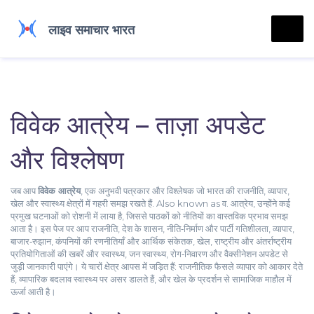
विवेक आत्रेय – ताज़ा अपडेट
और विश्लेषण
जब आप
विवेक आत्रेय
,
एक अनुभवी पत्रकार और विश्लेषक जो भारत की राजनीति, व्यापार,
खेल और स्वास्थ्य क्षेत्रों में गहरी समझ रखते हैं
. Also known as
व. आत्रेय
, उन्होंने कई
प्रमुख घटनाओं को रोशनी में लाया है, जिससे पाठकों को नीतियों का वास्तविक प्रभाव समझ
आता है। इस पेज पर आप
राजनीति
,
देश के शासन, नीति‑निर्माण और पार्टी गतिशीलता
,
व्यापार
,
बाजार‑रुझान, कंपनियों की रणनीतियाँ और आर्थिक संकेतक
,
खेल
,
राष्ट्रीय और अंतर्राष्ट्रीय
प्रतियोगिताओं की खबरें
और
स्वास्थ्य
,
जन स्वास्थ्य, रोग‑निवारण और वैक्सीनेशन अपडेट
से
जुड़ी जानकारी पाएंगे। ये चारों क्षेत्र आपस में जड़ित हैं: राजनीतिक फैसले व्यापार को आकार देते
हैं, व्यापारिक बदलाव स्वास्थ्य पर असर डालते हैं, और खेल के प्रदर्शन से सामाजिक माहौल में
ऊर्जा आती है।