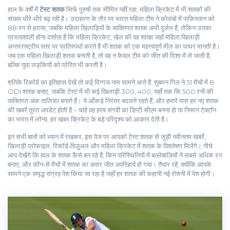
हाल के वर्षों में
टेस्ट शतक
सिर्फ पुरुषों तक सीमित नहीं रहा; महिला क्रिकेट में भी शतकों की
संख्या धीरे‑धीरे बढ़ रही है। उदाहरण के तौर पर भारत महिला टीम ने कोलंबो में पाकिस्तान को
88 रन से हराया, जबकि महिला खिलाड़ियों के व्यक्तिगत शतक अभी दुर्लभ हैं, लेकिन उनका
प्रभावशाली होना दर्शाता है कि
महिला क्रिकेट
,
खेल की वह शाखा जहाँ महिला खिलाड़ी
अन्तरराष्ट्रीय स्तर पर प्रतिस्पर्धा करते हैं
भी शतक को एक महत्त्वपूर्ण मील का पत्थर मानती है।
जब एक महिला खिलाड़ी शतक बनाती है, तो वह न केवल टीम को जीत की दिशा में ले जाती है,
बल्कि युवा लड़कियों को प्रेरित भी करती है।
शतिके रिकॉर्ड का इतिहास देखें तो कई दिग्गज नाम सामने आते हैं: शुबमन गिल ने 51 मैचों में 8
ODI शतक बनाए, जबकि टेस्ट में भी कई खिलाड़ी 300, 400, यहाँ तक कि 500 रनों की
व्यक्तिगत अंक तालिका बनाते हैं। ये आँकड़े निरंतर बदलते रहते हैं, और हमारे पास हर नए शतक
की खबरें तुरंत अपडेट होती हैं – चाहे वह हरष संगवी का डिप्टी सीएम बनना हो या निसान टेक्टॉन
का भारत में लॉन्च, हर खबर क्रिकेट के बड़े परिदृश्य को आकार देती है।
इन सभी बातों को ध्यान में रखकर, इस पेज पर आपको टेस्ट शतक से जुड़ी नवीनतम खबरें,
खिलाड़ी प्रोफ़ाइल, रिकॉर्ड‑विज़ुअल और महिला क्रिकेट में शतक के विश्लेषण मिलेंगे। नीचे
आप देखेंगे कि हाल के शतक कैसे बन रहे हैं, किन परिस्थितियों में बल्लेबाज़ियों ने सबसे अधिक रन
बनाए, और कौन‑से मैचों में शतक का असर जीत अपरिहार्य हो गया। तैयार रहें, क्योंकि आपके
सामने एक समृद्ध संग्रह पेश किया जा रहा है जहाँ हर शतक की कहानी नई रोशनी में पेश होगी।