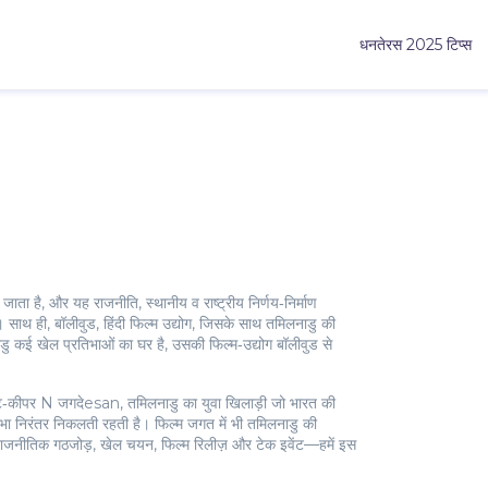
धनतेरस 2025 टिप्स
ा जाता है, और यह
राजनीति
,
स्थानीय व राष्ट्रीय निर्णय‑निर्माण
ै। साथ ही,
बॉलीवुड
,
हिंदी फिल्म उद्योग, जिसके साथ तमिलनाडु की
ु कई खेल प्रतिभाओं का घर है, उसकी फिल्म‑उद्योग बॉलीवुड से
केट‑कीपर
N जगदेesan
,
तमिलनाडु का युवा खिलाड़ी जो भारत की
तिभा निरंतर निकलती रहती है। फिल्म जगत में भी तमिलनाडु की
रें—राजनीतिक गठजोड़, खेल चयन, फिल्म रिलीज़ और टेक इवेंट—हमें इस