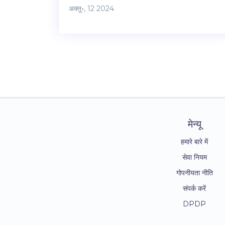
टकरा गई। इस टक्कर के कारण एक्सप्रेस ट्रेन के कम से कम
अक्तू॰, 12 2024
दो डिब्बे पटरी से उतर गए और कुछ डिब्बों में आग लग गई। इस
हादसे में कई यात्रियों के घायल होने का अंदेशा जताया जा रहा
है।
मेन्यू
हमारे बारे में
सेवा नियम
गोपनीयता नीति
संपर्क करें
DPDP