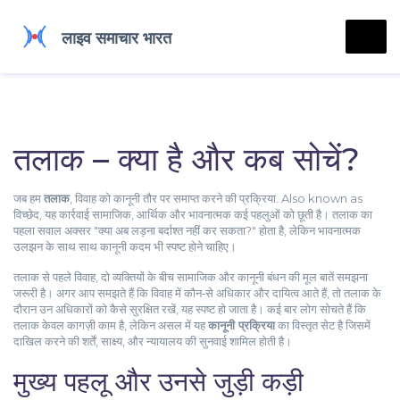
तलाक – क्या है और कब सोचें?
जब हम
तलाक
,
विवाह को कानूनी तौर पर समाप्त करने की प्रक्रिया
. Also known as
विच्छेद
, यह कार्रवाई सामाजिक, आर्थिक और भावनात्मक कई पहलुओं को छूती है।
तलाक का
पहला सवाल अक्सर "क्या अब लड़ना बर्दाश्त नहीं कर सकता?" होता है, लेकिन भावनात्मक
उलझन के साथ साथ कानूनी कदम भी स्पष्ट होने चाहिए।
तलाक से पहले
विवाह
,
दो व्यक्तियों के बीच सामाजिक और कानूनी बंधन
की मूल बातें समझना
जरूरी है। अगर आप समझते हैं कि विवाह में कौन‑से अधिकार और दायित्व आते हैं, तो तलाक के
दौरान उन अधिकारों को कैसे सुरक्षित रखें, यह स्पष्ट हो जाता है। कई बार लोग सोचते हैं कि
तलाक केवल कागज़ी काम है, लेकिन असल में यह
कानूनी प्रक्रिया
का विस्तृत सेट है जिसमें
दाखिल करने की शर्तें, साक्ष्य, और न्यायालय की सुनवाई शामिल होती है।
मुख्य पहलू और उनसे जुड़ी कड़ी