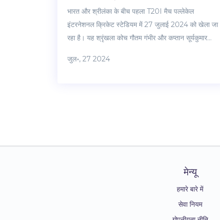
भारत और श्रीलंका के बीच पहला T20I मैच पल्लेकेल
इंटरनेशनल क्रिकेट स्टेडियम में 27 जुलाई 2024 को खेला जा
रहा है। यह श्रृंखला कोच गौतम गंभीर और कप्तान सूर्यकुमार
यादव के नेतृत्व में भारतीय क्रिकेट के नए युग की शुरुआत का
जुल॰, 27 2024
प्रतीक है। भारतीय टीम के महत्वपूर्ण खिलाड़ियों में शुभमन गिल,
यशस्वी जायसवाल और ऋषभ पंत शामिल हैं। मैच Sony
Sports Network पर लाइव प्रसारित किया जाएगा।
मेन्यू
हमारे बारे में
सेवा नियम
गोपनीयता नीति