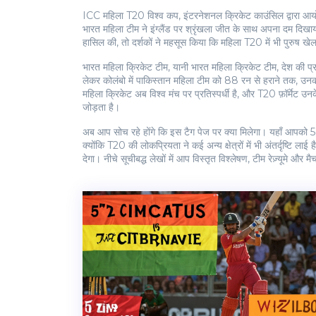
ICC महिला T20 विश्व कप
,
इंटरनेशनल क्रिकेट काउंसिल द्वारा आयो
भारत महिला टीम ने इंग्लैंड पर श्रृंखला जीत के साथ अपना दम दिखाया। 
हासिल की, तो दर्शकों ने महसूस किया कि महिला T20 में भी पुरुष ख
भारत महिला क्रिकेट टीम, यानी
भारत महिला क्रिकेट टीम
,
देश की प्
लेकर कोलंबो में पाकिस्तान महिला टीम को 88 रन से हराने तक, उनकी
महिला क्रिकेट अब विश्व मंच पर प्रतिस्पर्धी है, और T20 फ़ॉर्मेट
जोड़ता है।
अब आप सोच रहे होंगे कि इस टैग पेज पर क्या मिलेगा। यहाँ आपको 5 
क्योंकि T20 की लोकप्रियता ने कई अन्य क्षेत्रों में भी अंतर्दृष
देगा। नीचे सूचीबद्ध लेखों में आप विस्तृत विश्लेषण, टीम रेज़्यूमे