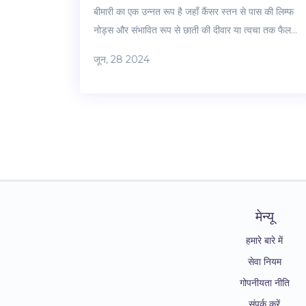
बीमारी का एक उन्नत रूप है जहाँ कैंसर स्तन से पास की लिम्फ
नोड्स और संभावित रूप से छाती की दीवार या त्वचा तक फैल
चुका है, लेकिन दूरस्थ अंगों में नहीं फैला है। स्तन कैंसर के स्टेज
जून, 28 2024
3 को 3 उप-श्रेणियों में विभाजित किया गया है: स्टेज 3A, स्टेज
3B और स्टेज 3C।
मेन्यू
हमारे बारे में
सेवा नियम
गोपनीयता नीति
संपर्क करें