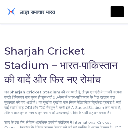
Sharjah Cricket
Stadium – भारत‑पाकिस्तान
की यादें और फिर नए रोमांच
जब
Sharjah Cricket Stadium
की बात आती है, तो हम एक ऐसे मैदान की कल्पना
करते हैं जिसका नाम सुनते ही शुरुआती 90‑केस में भारत‑पाकिस्तान के दिल दहलाने वाले
मुकाबलों की याद आती है।
यह यूएई के दुबई के पास स्थित ऐतिहासिक क्रिकेट ग्राउंड है, जहाँ
कई रेकॉर्ड‑तोड़ ODI और T20 मैच हुए हैं
. कभी इसे
Al Saeed Stadium
कहा जाता है,
लेकिन आज इसका नाम ही इस स्थान को अंतरराष्ट्रीय क्रिकेट की धड़कन बनाता है।
शहर के इस बौने, लेकिन अत्यधिक उपयोगी स्टेडियम ने
International Cricket
Council
,
क्रिके‍ट के वैश्विक शासक निकाय
को कई बड़े टूर्नामेंट में भरोसा दिलाया है। ICC