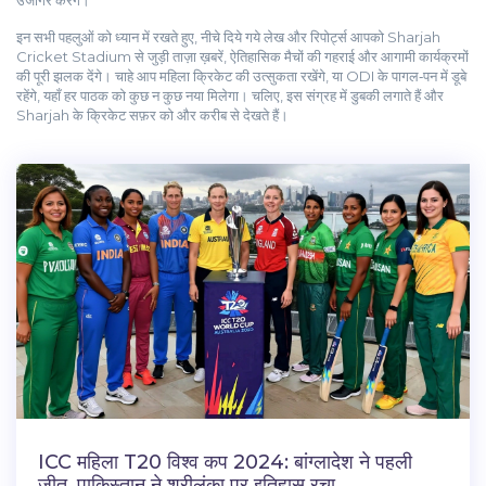
उजागर करेंगे।
इन सभी पहलुओं को ध्यान में रखते हुए, नीचे दिये गये लेख और रिपोर्ट्स आपको Sharjah
Cricket Stadium से जुड़ी ताज़ा ख़बरें, ऐतिहासिक मैचों की गहराई और आगामी कार्यक्रमों
की पूरी झलक देंगे। चाहे आप महिला क्रिकेट की उत्सुकता रखेंगे, या ODI के पागल‑पन में डूबे
रहेंगे, यहाँ हर पाठक को कुछ न कुछ नया मिलेगा। चलिए, इस संग्रह में डुबकी लगाते हैं और
Sharjah के क्रिकेट सफ़र को और करीब से देखते हैं।
ICC महिला T20 विश्व कप 2024: बांग्लादेश ने पहली
जीत, पाकिस्तान ने श्रीलंका पर इतिहास रचा