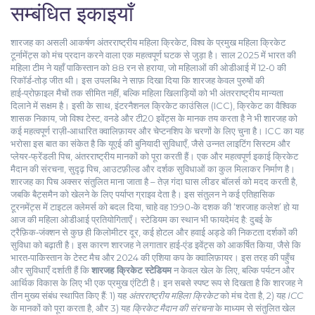
सम्बंधित इकाइयाँ
शारजह का असली आकर्षण
अंतरराष्ट्रीय महिला क्रिकेट
,
विश्व के प्रमुख महिला क्रिकेट
टूर्नामेंट्स को मंच प्रदान करने वाला एक महत्वपूर्ण घटक
से जुड़ा है। साल 2025 में भारत की
महिला टीम ने यहाँ पाकिस्तान को 88 रन से हराया, जो महिलाओं की ओडीआई में 12‑0 की
रिकॉर्ड‑तोड़ जीत थी। इस उपलब्धि ने साफ़ दिखा दिया कि शारजह केवल पुरुषों की
हाई‑प्रोफ़ाइल मैचों तक सीमित नहीं, बल्कि महिला खिलाड़ियों को भी अंतरराष्ट्रीय मान्यता
दिलाने में सक्षम है। इसी के साथ,
इंटरनैशनल क्रिकेट काउंसिल (ICC)
,
क्रिकेट का वैश्विक
शासक निकाय, जो विश्व टेस्ट, वनडे और टी20 इवेंट्स के मानक तय करता है
ने भी शारजह को
कई महत्वपूर्ण राज़ी‑आधारित क्वालिफ़ायर और चेप्टनशिप के चरणों के लिए चुना है। ICC का यह
भरोसा इस बात का संकेत है कि यूएई की बुनियादी सुविधाएँ, जैसे उन्नत लाइटिंग सिस्टम और
प्लेयर‑फ्रेंडली पिच, अंतरराष्ट्रीय मानकों को पूरा करती हैं। एक और महत्वपूर्ण इकाई
क्रिकेट
मैदान की संरचना
,
सुदृढ़ पिच, आउटफ़ील्ड और दर्शक सुविधाओं का कुल मिलाकर निर्माण
है।
शारजह का पिच अक्सर संतुलित माना जाता है – तेज़ गंदा घास लीडर बॉलर्स को मदद करती है,
जबकि बैट्समैन को खेलने के लिए पर्याप्त ग्राइव देता है। इस संतुलन ने कई एतिहासिक
टूरनमेंट्स में टाइटल क्लेमर्स को बदल दिया, चाहे वह 1990‑के दशक की ‘शरजाह कलेश’ हो या
आज की महिला ओडीआई प्रतियोगिताएँ। स्टेडियम का स्थान भी फायदेमंद है: दुबई के
ट्रैफ़िक‑जंक्शन से कुछ ही किलोमीटर दूर, कई होटल और हवाई अड्डे की निकटता दर्शकों की
सुविधा को बढ़ाती है। इस कारण शारजह ने लगातार हाई‑एंड इवेंट्स को आकर्षित किया, जैसे कि
भारत‑पाकिस्तान के टेस्ट मैच और 2024 की एशिया कप के क्वालिफ़ायर। इस तरह की पहुँच
और सुविधाएँ दर्शाती हैं कि
शारजह क्रिकेट स्टेडियम
न केवल खेल के लिए, बल्कि पर्यटन और
आर्थिक विकास के लिए भी एक प्रमुख एंटिटी है। इन सबसे स्पष्ट रूप से दिखता है कि शारजह ने
तीन मुख्य संबंध स्थापित किए हैं: 1) यह
अंतरराष्ट्रीय महिला क्रिकेट
को मंच देता है, 2) यह
ICC
के मानकों को पूरा करता है, और 3) यह
क्रिकेट मैदान की संरचना
के माध्यम से संतुलित खेल