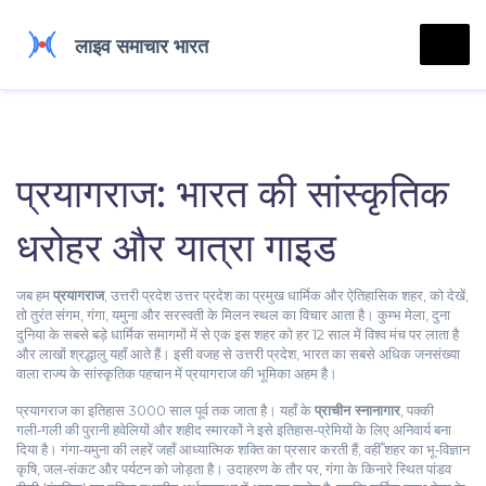
प्रयागराज: भारत की सांस्कृतिक
धरोहर और यात्रा गाइड
जब हम
प्रयागराज
,
उत्तरी प्रदेश उत्तर प्रदेश का प्रमुख धार्मिक और ऐतिहासिक शहर
, को देखें,
तो तुरंत
संगम
,
गंगा, यमुना और सरस्वती के मिलन स्थल
का विचार आता है।
कुम्भ मेला
,
दुना
दुनिया के सबसे बड़े धार्मिक समागमों में से एक
इस शहर को हर 12 साल में विश्व मंच पर लाता है
और लाखों श्रद्धालु यहाँ आते हैं। इसी वजह से
उत्तरी प्रदेश
,
भारत का सबसे अधिक जनसंख्या
वाला राज्य
के सांस्कृतिक पहचान में प्रयागराज की भूमिका अहम है।
प्रयागराज का इतिहास 3000 साल पूर्व तक जाता है। यहाँ के
प्राचीन स्नानागार
, पक्की
गली‑गली की पुरानी हवेलियों और शहीद स्मारकों ने इसे इतिहास‑प्रेमियों के लिए अनिवार्य बना
दिया है। गंगा‑यमुना की लहरें जहाँ आध्यात्मिक शक्ति का प्रसार करती हैं, वहीँ शहर का भू‑विज्ञान
कृषि, जल‑संकट और पर्यटन को जोड़ता है। उदाहरण के तौर पर, गंगा के किनारे स्थित पांडव