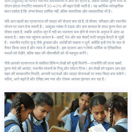
पीली (पंडुपिया) का मन्दिर स्थानीय अर्थव्यवस्था में आय का स्रोत है, जबकि वार्षिक कुम्भ मेला के
दौरान होटल‑रेस्टॉरेंट व्यवसाय में 30‑40% की बढ़त देखी जाती है। यह आर्थिक‑सांस्कृतिक
बंधन दर्शाता है कि
संगम
केवल धार्मिक नहीं, बल्कि सामाजिक और व्यावसायिक भी है।
यदि आप पहली बार प्रयागराज की यात्रा की योजना बना रहे हैं, तो मौसम, परिवहन और स्थानीय
भोजन पर ध्यान देना जरूरी है। अक्टूबर‑नवंबर में ठंडक और कम बरसात के साथ कुम्भ मेला का
मौसम रहता है, जबकि अप्रैल‑जून में नदी का जलस्तर कम होने से स्नान के अनुभव में अंतर आ
सकता है। शहर तक पहुंचना आसान है—हवाएँ, रेल और बस सेवाएँ सभी प्रमुख केंद्रों से जुड़ी
हैं। स्थानीय स्ट्रीट फूड जैसे
कुचका
और
जलेबी
को चखना न भूलें, क्योंकि इन्हें गंगा के जल से
तैयार किया जाता है और स्वाद में अनोखा है। इस प्रकार आप न सिर्फ धार्मिक या ऐतिहासिक
स्थलों को देखेंगे, बल्कि शहर की जीवनशैली को भी महसूस करेंगे।
नीचे आपको प्रयागराज से संबंधित विभिन्न लेखों की सूची मिलेगी—राजनीति की ताजा खबरें,
कुम्भ मेले की अपडेट, स्थानीय व्यंजनों के रिव्यू और पर्यटन टिप्स। इन लेखों को पढ़कर आप इस
शहर की समकालीन स्थिति, आगामी घटनाओं और यात्रा योजनाओं पर स्पष्ट चित्र बना सकेंगे।
चलिए, आगे बढ़ते हैं और देखिए क्या नया और रोचक आपका इंतजार कर रहा है।