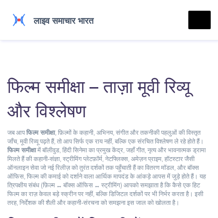
फिल्म समीक्षा – ताज़ा मूवी रिव्यू
और विश्लेषण
जब आप
फिल्म समीक्षा
,
फ़िल्मों के कहानी, अभिनय, संगीत और तकनीकी पहलुओं की विस्तृत
जाँच
,
मूवी रिव्यू
पढ़ते हैं, तो आप सिर्फ एक राय नहीं, बल्कि एक संरचित विश्लेषण ले रहे होते हैं।
फिल्म समीक्षा
में
बॉलीवुड
,
हिंदी सिनेमा का प्रमुख केंद्र, जहाँ गीत, नृत्य और भावनात्मक ड्रामा
मिलते हैं
की कहानी‑संज्ञा,
स्ट्रीमिंग प्लेटफ़ॉर्म
,
नेटफ्लिक्स, अमेज़न प्राइम, हॉटस्टार जैसी
ऑनलाइन सेवा जो नई रिलीज़ को तुरंत दर्शकों तक पहुँचाती हैं
का वितरण मॉडल, और
बॉक्स
ऑफिस
,
फिल्म की कमाई को दर्शाने वाला आर्थिक मापदंड
के आंकड़े आपस में जुड़े होते हैं। यह
त्रिपक्षीय संबंध (फ़िल्म ↔ बॉक्स ऑफिस ↔ स्ट्रीमिंग) आपको समझाता है कि कैसे एक हिट
फिल्म का राज़ केवल बड़े स्क्रीन पर नहीं, बल्कि डिजिटल दर्शकों पर भी निर्भर करता है। इसी
तरह, निर्देशक की शैली और कहानी‑संरचना को समझना इस जाल को खोलता है।