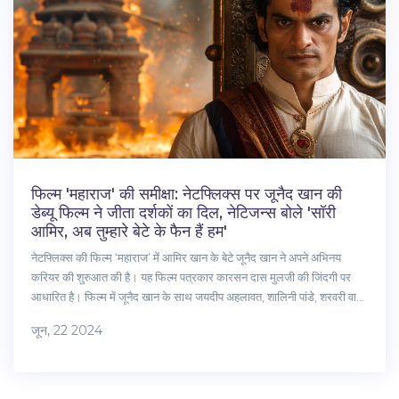
फिल्म 'महाराज' की समीक्षा: नेटफ्लिक्स पर जूनैद खान की
डेब्यू फिल्म ने जीता दर्शकों का दिल, नेटिजन्स बोले 'सॉरी
आमिर, अब तुम्हारे बेटे के फैन हैं हम'
नेटफ्लिक्स की फिल्म ‘महाराज’ में आमिर खान के बेटे जूनैद खान ने अपने अभिनय
करियर की शुरुआत की है। यह फिल्म पत्रकार कारसन दास मुलजी की जिंदगी पर
आधारित है। फिल्म में जूनैद खान के साथ जयदीप अहलावत, शालिनी पांडे, शरवरी वाघ
और जय उपाध्याय ने भी मुख्य भूमिका निभाई है। फिल्म को सकारात्मक समीक्षा मिली
जून, 22 2024
और नेटिजन्स ने जूनैद खान की प्रशंसा की।