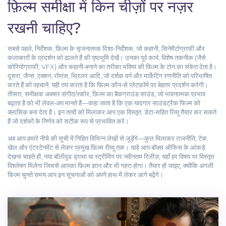
फ़िल्म समीक्षा में किन चीज़ों पर नज़र
रखनी चाहिए?
सबसे पहले,
निर्देशक
,
फ़िल्म के सृजनात्मक दिशा-निर्देशक, जो कहानी, सिनेमैटोग्राफी और
कलाकारों के प्रदर्शन को ढालते हैं
की पृष्ठभूमि देखें। उनका पूर्व कार्य, विशेष तकनीक (जैसे
कोरियोग्राफी, VFX) और कहानी‑बनाने का तरीका भविष्य की फ़िल्म के टोन का संकेत देता है।
दूसरा,
जैन्स
,
एक्शन, रॉमांस, थ्रिलर आदि, जो दर्शक वर्ग और मार्केटिंग रणनीति को परिभाषित
करते हैं
को पहचानें; यही तय करता है कि फ़िल्म कौन‑से प्लेटफ़ॉर्म पर बेहतर प्रदर्शन करेगी।
तीसरा, समीक्षक अक्सर
संगीत/स्कोर
,
फ़िल्म का बैकग्राउंड साउंड, जो भावनात्मक प्रभाव
बढ़ाता है
को भी लेवल‑अप मानते हैं—कहा जाता है कि एक यादगार साउंडट्रैक फिल्म को
क्लासिक बना देता है। इन तत्वों को मिलाकर आप एक विस्तृत, डेटा‑सहित रिव्यू तैयार कर सकते
हैं जो दर्शकों के निर्णय को सटीक रूप से प्रभावित करे।
अब आप हमारे नीचे की सूची में निहित विभिन्न लेखों से जुड़ेंगे—कुल मिलाकर राजनीति, टेक,
खेल और एंटरटेनमेंट से लेकर प्रमुख फ़िल्म रीव्यू तक। चाहे आप बॉक्स ऑफिस के आंकड़े
देखना चाहते हों, नया बॉलीवुड ड्रामा या स्ट्रीमिंग पर नवीनतम रिलीज़, यहाँ हर विषय पर विस्तृत
विश्लेषण मिलेगा जिससे आपका फ़िल्म ज्ञान और भी गहरा होगा। तैयार हो जाइए, क्योंकि अगली
फ़िल्म चुनते समय आप इन सूचनाओं को अपने हाथ में लेकर आगे बढ़ेंगे।