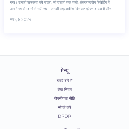
गया। उनकी सफलता की यात्रा, जो दशकों तक चली, अंतरराष्ट्रीय रिपोर्टिंग में
अनगिनत योगदानों से भरी रही। उनकी पत्रकारिता विरासत प्रेरणादायक है और
उनकी गहन रिपोर्टिंग व वैश्विक घटनाओं पर अद्वितीय समझ उन्हें एक उत्कृष्ट व्यक्तित्व
नव॰, 6 2024
बनाती है।
मेन्यू
हमारे बारे में
सेवा नियम
गोपनीयता नीति
संपर्क करें
DPDP