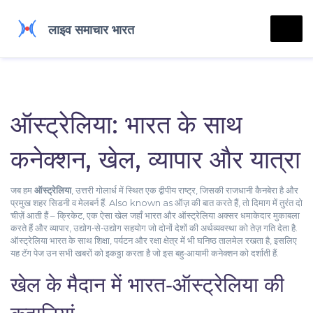
ऑस्ट्रेलिया: भारत के साथ
कनेक्शन, खेल, व्यापार और यात्रा
जब हम
ऑस्ट्रेलिया
,
उत्तरी गोलार्ध में स्थित एक द्वीपीय राष्ट्र, जिसकी राजधानी कैनबेरा है और
प्रमुख शहर सिडनी व मेलबर्न हैं
. Also known as
ऑज़
की बात करते हैं, तो दिमाग में तुरंत दो
चीज़ें आती हैं –
क्रिकेट
,
एक ऐसा खेल जहाँ भारत और ऑस्ट्रेलिया अक्सर धमाकेदार मुकाबला
करते हैं
और
व्यापार
,
उद्योग‑से‑उद्योग सहयोग जो दोनों देशों की अर्थव्यवस्था को तेज़ गति देता है
.
ऑस्ट्रेलिया भारत के साथ शिक्षा, पर्यटन और रक्षा क्षेत्र में भी घनिष्ठ तालमेल रखता है, इसलिए
यह टॅग पेज उन सभी खबरों को इकठ्ठा करता है जो इस बहु‑आयामी कनेक्शन को दर्शाती हैं.
खेल के मैदान में भारत‑ऑस्ट्रेलिया की