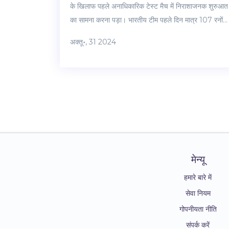
के खिलाफ पहले अनाधिकारिक टेस्ट मैच में निराशाजनक शुरुआत
का सामना करना पड़ा। भारतीय टीम पहले दिन मात्र 107 रनों
पर सिमट गई। गायकवाड़ शून्य पर आउट हो गए, जबकी देवदत्त
अक्तू॰, 31 2024
पडिक्कल शीर्ष स्कोरर रहे। ब्रेंडन डॉगगेट ने 6/23 रिकॉर्ड
किया। मैच मेके के ग्रेट बैरियर रीफ एरिना में खेला जा रहा है।
मेन्यू
हमारे बारे में
सेवा नियम
गोपनीयता नीति
संपर्क करें