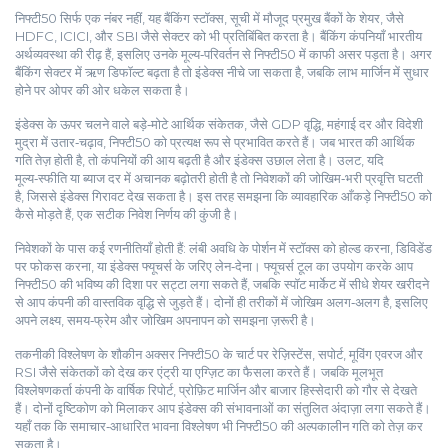
निफ्टी50 सिर्फ एक नंबर नहीं, यह
बैंकिंग स्टॉक्स
,
सूची में मौजूद प्रमुख बैंकों के शेयर, जैसे
HDFC, ICICI, और SBI
जैसे सेक्टर को भी प्रतिबिंबित करता है। बैंकिंग कंपनियाँ भारतीय
अर्थव्यवस्था की रीढ़ हैं, इसलिए उनके मूल्य‑परिवर्तन से निफ्टी50 में काफी असर पड़ता है। अगर
बैंकिंग सेक्टर में ऋण डिफॉल्ट बढ़ता है तो इंडेक्स नीचे जा सकता है, जबकि लाभ मार्जिन में सुधार
होने पर ओपर की ओर धकेल सकता है।
इंडेक्स के ऊपर चलने वाले बड़े‑मोटे आर्थिक संकेतक, जैसे GDP वृद्धि, महंगाई दर और विदेशी
मुद्रा में उतार‑चढ़ाव, निफ्टी50 को प्रत्यक्ष रूप से प्रभावित करते हैं। जब भारत की आर्थिक
गति तेज़ होती है, तो कंपनियों की आय बढ़ती है और इंडेक्स उछाल लेता है। उलट, यदि
मूल्य‑स्फीति या ब्याज दर में अचानक बढ़ोतरी होती है तो निवेशकों की जोखिम‑भरी प्रवृत्ति घटती
है, जिससे इंडेक्स गिरावट देख सकता है। इस तरह समझना कि व्यावहारिक आँकड़े निफ्टी50 को
कैसे मोड़ते हैं, एक सटीक निवेश निर्णय की कुंजी है।
निवेशकों के पास कई रणनीतियाँ होती हैं: लंबी अवधि के पोर्शन में स्टॉक्स को होल्ड करना, डिविडेंड
पर फोकस करना, या इंडेक्स फ्यूचर्स के जरिए लेन‑देना। फ्यूचर्स टूल का उपयोग करके आप
निफ्टी50 की भविष्य की दिशा पर सट्टा लगा सकते हैं, जबकि स्पॉट मार्केट में सीधे शेयर खरीदने
से आप कंपनी की वास्तविक वृद्धि से जुड़ते हैं। दोनों ही तरीकों में जोखिम अलग‑अलग है, इसलिए
अपने लक्ष्य, समय‑फ्रेम और जोखिम अपनापन को समझना ज़रूरी है।
तकनीकी विश्लेषण के शौकीन अक्सर निफ्टी50 के चार्ट पर रेज़िस्टेंस, सपोर्ट, मूविंग एवरज और
RSI जैसे संकेतकों को देख कर एंट्री या एग्ज़िट का फैसला करते हैं। जबकि मूलभूत
विश्लेषणकर्ता कंपनी के वार्षिक रिपोर्ट, प्रोफ़िट मार्जिन और बाजार हिस्सेदारी को गौर से देखते
हैं। दोनों दृष्टिकोण को मिलाकर आप इंडेक्स की संभावनाओं का संतुलित अंदाज़ा लगा सकते हैं।
यहाँ तक कि समाचार‑आधारित भावना विश्लेषण भी निफ्टी50 की अल्पकालीन गति को तेज़ कर
सकता है।