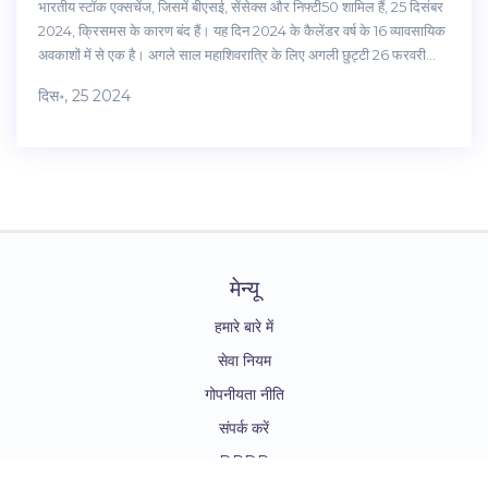
भारतीय स्टॉक एक्सचेंज, जिसमें बीएसई, सेंसेक्स और निफ्टी50 शामिल हैं, 25 दिसंबर
2024, क्रिसमस के कारण बंद हैं। यह दिन 2024 के कैलेंडर वर्ष के 16 व्यावसायिक
अवकाशों में से एक है। अगले साल महाशिवरात्रि के लिए अगली छुट्टी 26 फरवरी
2025 को होगी। निवेशकों और व्यापारियों को इन तिथियों को ध्यान में रखते हुए अपनी
दिस॰, 25 2024
गतिविधियाँ योजनाबद्ध करनी चाहिए।
मेन्यू
हमारे बारे में
सेवा नियम
गोपनीयता नीति
संपर्क करें
DPDP