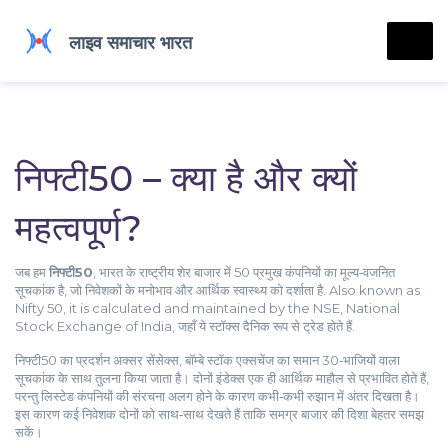
निफ्टी50 – क्या है और क्यों
महत्वपूर्ण?
जब हम
निफ्टी50
,
भारत के राष्ट्रीय शेर बाजार में 50 प्रमुख कंपनियों का मूल्य‑वजनित
सूचकांक है, जो निवेशकों के मनोभाव और आर्थिक स्वास्थ्य को दर्शाता है
. Also known as
Nifty 50
, it is calculated and maintained by the
NSE
,
National
Stock Exchange of India, जहाँ ये स्टॉक्स दैनिक रूप से ट्रेड होते हैं
.
निफ्टी50 का प्रदर्शन अक्सर
सेंसेक्स
,
बॉम्बे स्टॉक एक्सचेंज का समान 30‑भाजियों वाला
सूचकांक
के साथ तुलना किया जाता है। दोनों इंडेक्स एक ही आर्थिक माहौल से प्रभावित होते हैं,
परन्तु लिस्टेड कंपनियों की संरचना अलग होने के कारण कभी‑कभी रुझान में अंतर दिखता है।
इस कारण कई निवेशक दोनों को साथ‑साथ देखते हैं ताकि समग्र बाजार की दिशा बेहतर समझ
सकें।