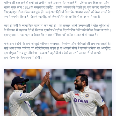
भविष्य की बात करें तो शमी को अभी भी कई अवसर मिल सकते हैं – एशिया कप, विश्व कप और
भारत सुपर लीग (ISL) के समानांतर फ़ॉर्मेट। उनके अनुभव को देखते हुए, युवा फ़ास्ट बॉलरों के
लिए वह एक रोल मॉडल बन चुके हैं। कई अकादिमियों ने उनके अभ्यास सत्रों को केस स्टडी के
रूप में उपयोग किया है, जिससे नई पीढ़ी को तेज़ बॉलिंग के बारीकियों का ज्ञान मिलता है।
साथ ही शमी के सामाजिक पहल भी कम नहीं हैं। वह अक्सर अपने जन्मस्थली में खेल सुविधाओं
के विकास में सहयोग देते हैं, जिससे ग्रामीण क्षेत्रों में क्रिकेटिंग टैलेंट को पोषित किया जा सके।
इस प्रकार उनका प्रभाव केवल मैदान तक सीमित नहीं, बल्कि समाज में भी गहरा है।
नीचे आप देखेंगे कि शमी से जुड़े नवीनतम समाचार, विश्लेषण और विशेषज्ञों की राय क्या कहती है।
चाहे आप उनके करियर की स्टैटिस्टिक्स चाहते हों या आगामी मैचों में उनकी भूमिका पर अंतर्दृष्टि,
इस संग्रह में सब कुछ मिलेगा। अब आगे बढ़ते हैं और देखें वह सभी जानकारी जो आपके
शमी‑फ़ैन्स के लिये उपयोगी होगी।