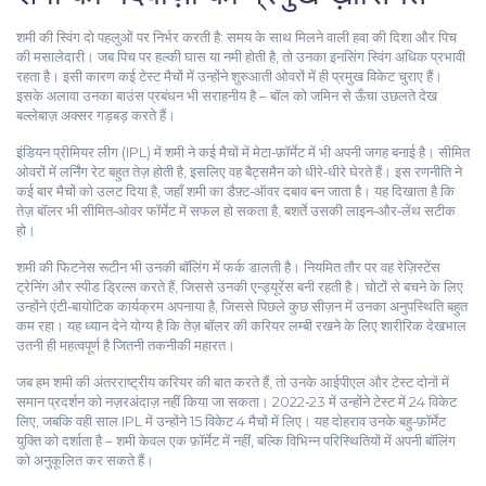
शमी की स्विंग दो पहलुओं पर निर्भर करती है: समय के साथ मिलने वाली हवा की दिशा और पिच
की मसालेदारी। जब पिच पर हल्की घास या नमी होती है, तो उनका इनसिंग स्विंग अधिक प्रभावी
रहता है। इसी कारण कई टेस्ट मैचों में उन्होंने शुरुआती ओवरों में ही प्रमुख विकेट चुराए हैं।
इसके अलावा उनका बाउंस प्रबंधन भी सराहनीय है – बॉल को जमिन से ऊँचा उछलते देख
बल्लेबाज़ अक्सर गड़बड़ करते हैं।
इंडियन प्रीमियर लीग (IPL) में शमी ने कई मैचों में मेटा‑फ़ॉर्मेट में भी अपनी जगह बनाई है। सीमित
ओवरों में लर्निंग रेट बहुत तेज़ होती है, इसलिए वह बैट्समैन को धीरे‑धीरे घेरते हैं। इस रणनीति ने
कई बार मैचों को उलट दिया है, जहाँ शमी का डैफ़्ट‑ऑवर दबाव बन जाता है। यह दिखाता है कि
तेज़ बॉलर भी सीमित‑ओवर फॉर्मेट में सफल हो सकता है, बशर्ते उसकी लाइन‑और‑लेंथ सटीक
हो।
शमी की फिटनेस रूटीन भी उनकी बॉलिंग में फर्क डालती है। नियमित तौर पर वह रेज़िस्टेंस
ट्रेनिंग और स्पीड ड्रिल्स करते हैं, जिससे उनकी एन्ड्यूरेंस बनी रहती है। चोटों से बचने के लिए
उन्होंने एंटी‑बायोटिक कार्यक्रम अपनाया है, जिससे पिछले कुछ सीज़न में उनका अनुपस्थिति बहुत
कम रहा। यह ध्यान देने योग्य है कि तेज़ बॉलर की करियर लम्बी रखने के लिए शारीरिक देखभाल
उतनी ही महत्वपूर्ण है जितनी तकनीकी महारत।
जब हम शमी की अंतरराष्ट्रीय करियर की बात करते हैं, तो उनके आईपीएल और टेस्ट दोनों में
समान प्रदर्शन को नज़रअंदाज़ नहीं किया जा सकता। 2022‑23 में उन्होंने टेस्ट में 24 विकेट
लिए, जबकि वही साल IPL में उन्होंने 15 विकेट 4 मैचों में लिए। यह दोहराव उनके बहु‑फ़ॉर्मेट
युक्ति को दर्शाता है – शमी केवल एक फ़ॉर्मेट में नहीं, बल्कि विभिन्न परिस्थितियों में अपनी बॉलिंग
को अनुकूलित कर सकते हैं।