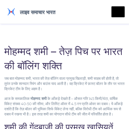
मोहम्मद शमी – तेज़ पिच पर भारत
की बॉलिंग शक्ति
जब बात
मोहम्मद शमी
,
भारत की तेज़ बॉलिंग वाला प्रमुख खिलाड़ी
,
शमी साहब
की होती है, तो
तुरंत उनके शानदार स्विंग और बाउंस याद आती है। वह
क्रिकेट
में
फ़ास्ट बॉलर
के तौर पर
भारत
क्रिकेट टीम
के लिए अहम है।
आज के समकालिक
मोहम्मद शमी
के आँकड़े देखते हैं – औसत गति 145 किमी/घंटा, वार्षिक
विकेट संख्या 40‑50 की सीमा, और लिमिट ऑवर में 4.5 रन प्रति ओवर का दबाव। ये आँकड़े
दर्शाते हैं कि तेज़ बॉलर की भूमिका सिर्फ विकेट लेना नहीं, बल्कि विरोधी टीम को आर्थिक रूप से
दबाव में रखना भी है। इस तरह शमी का योगदान सीधे टीम की जीत में परिवर्तित होता है।
शमी की गेंदबाज़ी की प्रमुख ख़ासियतें