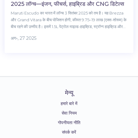
2025 लॉन्च—इंजन, फीचर्स, हाइब्रिड और CNG डिटेल्स
Maruti Escudo का भारत में लॉन्च 3 सितंबर 2025 को तय है। यह Brezza
और Grand Vitara के बीच पोजिशन होगी, कीमत 9.75–19 लाख (एक्स-शोरूम) के
बीच रहने की उम्मीद है। इसमें 1.5L पेट्रोल माइल्ड-हाइब्रिड, स्ट्रॉन्ग हाइब्रिड और
CNG—तीन पावरट्रेन मिलेंगे। लेवल-2 ADAS, डॉल्बी एटमॉस, 4WD और
अग॰, 27 2025
पैनोरमिक सनरूफ जैसी हाई-एंड सुविधाएँ भी संभावित हैं।
मेन्यू
हमारे बारे में
सेवा नियम
गोपनीयता नीति
संपर्क करें