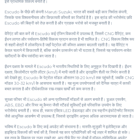
इसे प्राथमिक विकल्प बनाते हैं।
Escudo के पीछे की कंपनी
Maruti Suzuki
,
भारत की सबसे बड़ी कार निर्माता कंपनी,
जिसके पास विश्वसनीयता और किफ़ायती कीमतों का रिकॉर्ड है
है। इस ब्रांड की भरोसेमंद छवि
Escudo की बिक्री को तेज़ करती है और ग्राहक भरोसे को मजबूत बनाती है।
वेरिएंट की बात करें तो Escudo कई एंजिन विकल्पों में उपलब्ध है, जिसमें
CNG वैरिएंट
,
कम
ईंधन लागत और पर्यावरण‑हितैषी विकल्प प्रदान करता है
भी शामिल है। CNG विकल्प विशेष रूप
से शहरी क्षेत्रों में लोकप्रिय है जहाँ पेट्रोल की कीमत अक्सर बदलती रहती है। यह वैरिएंट न
केवल चलाने में किफ़ायती है, बल्कि कार्बन उत्सर्जन को भी घटाता है, जिससे यह पर्यावरण‑सचेत
खरीदारों के बीच पसंदीदा बन जाता है।
ईंधन दक्षता के मामले में Escudo ने भारतीय स्थितियों के लिए अनुकूल रेंज दिखायी है।
ईंधन
दक्षता
,
किलोमीटर प्रति लीटर (km/l) में मापी जाती है और ड्राइविंग शैली पर निर्भर करती है
को देखते हुए, Escudo के पेट्रोल मॉडल औसतन 18‑20 km/l तक पहुंचते हैं, जबकि CNG
मॉडल 30‑32 km/l के आसपास चलती है। यह मूल्य उपयोगकर्ता को दैनिक यात्रा में काफी
बचत कराता है और दीर्घकालिक रख‑रखाव खर्चों को कम करता है।
सुरक्षा फीचर भी Escudo को अन्य प्रतिस्पर्धी मॉडलों से अलग बनाते हैं। डुअल एयरबैग,
ABS, EBD और रियर व्यू कैमरा जैसी स्टैंडर्ड सुविधाएँ इसे परिवारिक उपयोग के लिए
भरोसेमंद बनाती हैं। साथ ही, स्काय एक्टिव LED हेडलाइट और टच स्क्रीन इंफोटेनमेंट सिस्टम
जैसे आधुनिक आकर्षण भी उपलब्ध हैं, जिससे ड्राइविंग अनुभव अधिक आरामदायक हो जाता है।
भविष्य में Escudo के लिए कई अपडेट की संभावना है। मारुति‑सुजुकी ने इलेक्ट्रिक और
हाइब्रिड विकल्पों की चर्चा की है, जिससे यह कार प्रौद्योगिकी की नई लहर में शामिल हो सके।
इस तरह के विकास पर नजर रखते हुए, आप नीचे दिए गए लेखों में मॉडल‑स्पेसिफिक अपडेट,