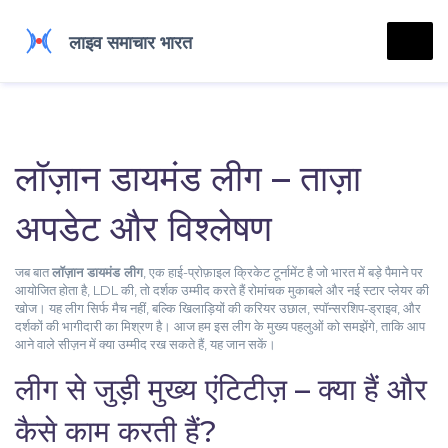
लॉज़ान डायमंड लीग – ताज़ा
अपडेट और विश्लेषण
जब बात
लॉज़ान डायमंड लीग
,
एक हाई-प्रोफ़ाइल क्रिकेट टूर्नामेंट है जो भारत में बड़े पैमाने पर
आयोजित होता है
,
LDL
की, तो दर्शक उम्मीद करते हैं रोमांचक मुकाबले और नई स्टार प्लेयर की
खोज। यह लीग सिर्फ मैच नहीं, बल्कि खिलाड़ियों की करियर उछाल, स्पॉन्सरशिप‑ड्राइव, और
दर्शकों की भागीदारी का मिश्रण है। आज हम इस लीग के मुख्य पहलुओं को समझेंगे, ताकि आप
आने वाले सीज़न में क्या उम्मीद रख सकते हैं, यह जान सकें।
लीग से जुड़ी मुख्य एंटिटीज़ – क्या हैं और
कैसे काम करती हैं?