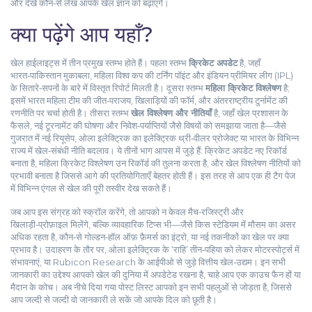
और देखें कौन‑से लेख आपके खेल ज्ञान को बढ़ाएंगे।
क्या पढ़ेंगे आप यहाँ?
खेल हाईलाइट्स में तीन प्रमुख स्तम्भ होते हैं। पहला स्तम्भ
क्रिकेट अपडेट
है, जहाँ
भारत‑पाकिस्तान मुकाबला, महिला विश्व कप की टर्निंग पॉइंट और इंडियन प्रीमियर लीग (IPL)
के सितारे‑सपनों के बारे में विस्तृत रिपोर्ट मिलती है। दूसरा स्तम्भ
महिला क्रिकेट विश्लेषण
है;
इसमें भारत महिला टीम की जीत‑पराजय, खिलाड़ियों की फॉर्म, और अंतरराष्ट्रीय टुर्नामेंट की
रणनीति पर चर्चा होती है। तीसरा स्तम्भ
खेल विश्लेषण और नीतियाँ
है, जहाँ खेल प्रशासन के
फैसले, नई टूरनामेंट की घोषणा और निवेश‑पर्याप्तियों जैसे विषयों को समझाया जाता है—जैसे
गुजरात में नई रियूसेप, ओला इलेक्ट्रिक का इलेक्ट्रिक थ्री‑वीलर प्रोजेक्ट या भारत के विभिन्न
राज्य में खेल‑संबंधी नीति बदलाव। ये तीनों भाग आपस में जुड़े हैं: क्रिकेट अपडेट नए रिकॉर्ड
बनाता है, महिला क्रिकेट विश्लेषण उन रिकॉर्ड की तुलना करता है, और खेल विश्लेषण नीतियों को
प्रभावी बनाता है जिससे आगे की प्रतियोगिताएँ बेहतर होती हैं। इस तरह से आप एक ही टैग पेज
में विभिन्न एंगल से खेल की पूरी तस्वीर देख सकते हैं।
जब आप इस संग्रह को स्क्रॉल करेंगे, तो आपको न केवल मैच‑रजिस्ट्री और
खिलाड़ी‑प्रोफ़ाइल मिलेंगे, बल्कि व्यावहारिक टिप्स भी—जैसे किस स्टेडियम में मौसम का असर
अधिक रहता है, कौन‑से गोल्डन‑हॉल ऑफ़ फ़ैमर्स का इंट्रो, या नई तकनीकों का खेल पर क्या
प्रभाव है। उदाहरण के तौर पर, ओला इलेक्ट्रिक के ‘राहि’ तीन‑पहिया को लेकर मोटरस्पोर्ट्स में
संभावनाएं, या Rubicon Research के आईपीओ से जुड़े वित्तीय खेल‑उद्यम। इन सभी
जानकारी का उद्देश्य आपको खेल की दुनिया में अपडेटेड रखना है, चाहे आप एक काउच फैन हों या
मैदान के कोच। अब नीचे दिया गया पोस्ट लिस्ट आपको इन सभी पहलुओं से जोड़ता है, जिससे
आप जल्दी से जल्दी वो जानकारी ले सकें जो आपके दिल को छूती है।