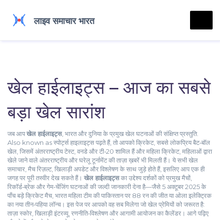
खेल हाईलाइट्स – आज का सबसे
बड़ा खेल सारांश
जब आप
खेल हाईलाइट्स
,
भारत और दुनिया के प्रमुख खेल घटनाओं की संक्षिप्त प्रस्तुति
.
Also known as
स्पोर्ट्स हाइलाइट्स
पढ़ते हैं, तो आपको
क्रिकेट
,
सबसे लोकप्रिय बैट‑बॉल
खेल, जिसमें अंतरराष्ट्रीय टेस्ट, वनडे और टी‑20 शामिल हैं
और
महिला क्रिकेट
,
महिलाओं द्वारा
खेले जाने वाले अंतरराष्ट्रीय और घरेलू टूर्नामेंट
की ताज़ा ख़बरें भी मिलती हैं। ये सभी
खेल
समाचार
,
मैच रिज़ल्ट, खिलाड़ी अपडेट और विश्लेषण
के साथ जुड़े होते हैं, इसलिए आप एक ही
जगह पर पूरी तस्वीर देख सकते हैं।
खेल हाईलाइट्स
का उद्देश्य दर्शकों को प्रमुख मैचों,
रिकॉर्ड‑ब्रेक और गेम‑चेंजिंग घटनाओं की जल्दी जानकारी देना है—जैसे 5 अक्टूबर 2025 के
पाँच बड़े क्रिकेट मैच, भारत महिला टीम की पाकिस्तान पर 88 रन की जीत या ओला इलेक्ट्रिक
का नया तीन‑पहिया लॉन्च। इस पेज पर आपको वह सब मिलेगा जो खेल प्रेमियों को जरूरत है:
ताज़ा स्कोर, खिलाड़ी इंटरव्यू, रणनीति‑विश्लेषण और आगामी आयोजन का कैलेंडर। आगे पढ़िए