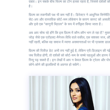
दबाव। इन सबके बीच फिल्म का टोन हल्का रहता है, जिससे दर्शकों को 
है।
फ़िल्म का तकनीकी पक्ष भी कम नहीं है। डिरेक्टर ने आधुनिक सिनेमैटि
सेट‑अप और वास्तविक कोर्ट‑रूम लोकेशन के कारण कास्ट को असली कोर
और इसे एक "कानूनी थ्रिलर" के रूप में वर्गीकृत किया जाता है।
अब आप सोच रहे होंगे कि इस फ़िल्म में कौन‑कौन भाग ले रहा है? मुख
जोड़ जैसे एक प्रॉडक्ट‑मैनेजर‑विधि वाले वकील, एक सशक्त जज, और
नहीं रहती, बल्कि वह समाज में व्याप्त असमानताओं पर भी प्रकाश डाल
फ़िल्म की रिलीज़ डेट अभी तय नहीं हुई है, लेकिन प्री‑डिज़ाइन की गई म
जब रिलीज़ होगी, तो दर्शकों को कोर्ट‑रूम के सच्चे पहलुओं और हास्
रिव्यू पढ़ सकते हैं। इन लेखों में आप न केवल फ़िल्म के ट्रेलर और पो
कोने‑कोने की झलकियों से अवगत हो सकेंगे।