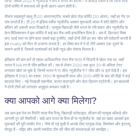
किया, जबकि 2022 में न्यूजीलैंड ने कप में भारत को हराया। ये आँकड़े दर्शाते हैं कि किस तरह
दोनों फॉर्मेट में सफलता की कुंजी अलग‑अलग होती है।
तीसरा महत्वपूर्ण पहलू
टी‑20 अंतरराष्ट्रीय
,
सबसे छोटा तेज़ फॉर्मेट (20 ओवर), जहाँ हर गेंद पर
दांव लगते हैं
है। टी‑20 में इंडिया वर्सेस न्यूजीलैंड अक्सर शुरुआती ओवर में शॉर्ट‑हिटिंग और
बॉलिंग की असली कला दिखाते हैं। प्रमुख खिलाड़ी जैसे भारत के रवि शंकर और न्यूजीलैंड के
केन विलियमसन ने इस फॉर्मेट में कई बार मैच‑जयी इन्फॉर्मेशन दिया है। अंत में,
क्रिकट विश्व
कप
,
वर्ल्ड स्तर पर होने वाला सबसे बड़ा टूर्नामेंट, जहाँ दोनों टीमें हर बार जीत की दावेदारी करती हैं
इस rivalry को फिर से उजागर करता है। हर विश्व कप में ये दो टीमें अक्सर एक-दूसरे के
सामने आती हैं, जिससे प्रशंसकों को बेज़ी न्यूज़ और रोमांच मिलता है।
इतिहास की बात करें तो पहला आधिकारिक टेस्ट मैच 1955 में सिडनी में खेला गया था, जहाँ
भारत ने 146 रन से जीत हासिल की। तब से लेकर 2020 तक कुल 30‑से‑अधिक टेस्ट
लगातार खेले जा चुके हैं, जिनमें भारत ने 15 जीत, न्यूज़ीलैंड ने 7 जीत और 8 ड्रॉ देखे हैं। इस
इतिहास में 1983 का दशक, 1990 के शुरूआती साल और 2010‑कोटि के बाद की पीढ़ी ने कई
बदलाव किए – नई गेंदबाज़ी तकनीक, फास्ट बाउण्ड्री और डेटा‑ड्रिवन स्ट्रेटेजी। इन बदलावों
ने दोनों टीमों को लगातार अनुकूल बनाकर रखी है।
क्या आपको आगे क्या मिलेगा?
अब आप इस पेज पर मिलेंगे ताज़ा मैच रिव्यू, खिलाड़ी प्रोफ़ाइल, सीज़न की प्रमुख आँकड़े और
आगामी टूर की तैयारियाँ। चाहे आप भारत के फैंस हों या न्यूजीलैंड के, यहां हर खबर आपको इस
मुकाबले की पूरी तस्वीर देगा। नीचे दी गई सूची में आपके लिए प्रमुख लेख, विश्लेषण और इंटरव्यू
मौजूद हैं – पढ़िए और अपनी पसंदीदा टीम की जीत की संभावनाओं को समझिए।