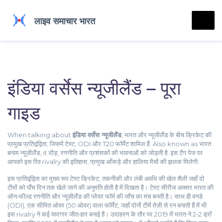
इंडिया वर्सेस न्यूजीलैंड – पूरा
गाइड
When talking about
इंडिया वर्सेस न्यूजीलैंड
,
भारत और न्यूजीलैंड के बीच क्रिकेट की
प्रमुख प्रतिद्वंद्विता, जिसमें टेस्ट, ODI और T20 फॉर्मेट शामिल हैं
. Also known as
भारत
बनाम न्यूज़ीलैंड
, it
दौड़, रणनीति और प्रशंसकों की भावनाओं को जोड़ती है
.
इस टैग पेज पर
आपको इस रिव rivalry की इतिहास, प्रमुख आँकड़े और हालिया मैचों की झलक मिलेगी.
इस प्रतिद्वंद्विता का मुख्य रूप
टेस्ट क्रिकेट
,
तकनीकी और लंबी अवधि की खेल शैली जहाँ दो
टीमों को पाँच दिन तक खेले जाने की अनुमति होती है
में दिखता है। टेस्ट सीरीज अक्सर भारत की
ऑन‑फील्ड रणनीति और न्यूज़ीलैंड की प्लेयर फॉर्म की जाँच का मंच बनती है। साथ ही
वनडे
(ODI)
,
एक सीमित ओवर (50 ओवर) वाला फॉर्मेट, जहाँ दोनों टीमें तेज़ी से रन बनाती हैं
में भी
इस rivalry ने कई यादगार जीत‑हार बनाई हैं। उदाहरण के तौर पर 2019 में भारत ने 2‑2 ड्रॉ