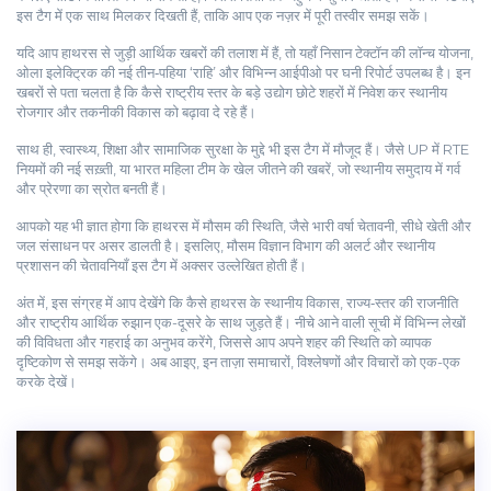
इस टैग में एक साथ मिलकर दिखती हैं, ताकि आप एक नज़र में पूरी तस्वीर समझ सकें।
यदि आप हाथरस से जुड़ी आर्थिक खबरों की तलाश में हैं, तो यहाँ निसान टेक्टॉन की लॉन्च योजना,
ओला इलेक्ट्रिक की नई तीन‑पहिया ‘राहि’ और विभिन्न आईपीओ पर घनी रिपोर्ट उपलब्ध है। इन
खबरों से पता चलता है कि कैसे राष्ट्रीय स्तर के बड़े उद्योग छोटे शहरों में निवेश कर स्थानीय
रोजगार और तकनीकी विकास को बढ़ावा दे रहे हैं।
साथ ही, स्वास्थ्य, शिक्षा और सामाजिक सुरक्षा के मुद्दे भी इस टैग में मौजूद हैं। जैसे UP में RTE
नियमों की नई सख़्ती, या भारत महिला टीम के खेल जीतने की खबरें, जो स्थानीय समुदाय में गर्व
और प्रेरणा का स्रोत बनती हैं।
आपको यह भी ज्ञात होगा कि हाथरस में मौसम की स्थिति, जैसे भारी वर्षा चेतावनी, सीधे खेती और
जल संसाधन पर असर डालती है। इसलिए, मौसम विज्ञान विभाग की अलर्ट और स्थानीय
प्रशासन की चेतावनियाँ इस टैग में अक्सर उल्लेखित होती हैं।
अंत में, इस संग्रह में आप देखेंगे कि कैसे हाथरस के स्थानीय विकास, राज्य‑स्तर की राजनीति
और राष्ट्रीय आर्थिक रुझान एक-दूसरे के साथ जुड़ते हैं। नीचे आने वाली सूची में विभिन्न लेखों
की विविधता और गहराई का अनुभव करेंगे, जिससे आप अपने शहर की स्थिति को व्यापक
दृष्टिकोण से समझ सकेंगे। अब आइए, इन ताज़ा समाचारों, विश्लेषणों और विचारों को एक-एक
करके देखें।