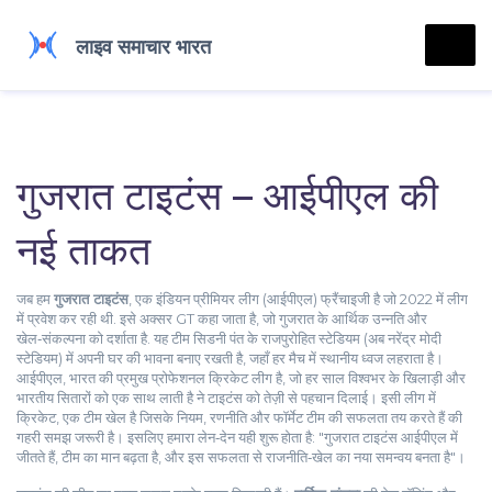
गुजरात टाइटंस – आईपीएल की
नई ताकत
जब हम
गुजरात टाइटंस
,
एक इंडियन प्रीमियर लीग (आईपीएल) फ्रैंचाइजी है जो 2022 में लीग
में प्रवेश कर रही थी
. इसे अक्सर
GT
कहा जाता है, जो गुजरात के आर्थिक उन्नति और
खेल‑संकल्पना को दर्शाता है
. यह टीम सिडनी पंत के राजपुरोहित स्टेडियम (अब नरेंद्र मोदी
स्टेडियम) में अपनी घर की भावना बनाए रखती है, जहाँ हर मैच में स्थानीय ध्वज लहराता है।
आईपीएल
,
भारत की प्रमुख प्रोफेशनल क्रिकेट लीग है, जो हर साल विश्वभर के खिलाड़ी और
भारतीय सितारों को एक साथ लाती है
ने टाइटंस को तेज़ी से पहचान दिलाई। इसी लीग में
क्रिकेट
,
एक टीम खेल है जिसके नियम, रणनीति और फॉर्मेट टीम की सफलता तय करते हैं
की
गहरी समझ जरूरी है। इसलिए हमारा लेन‑देन यही शुरू होता है: "गुजरात टाइटंस आईपीएल में
जीतते हैं, टीम का मान बढ़ता है, और इस सफलता से राजनीति‑खेल का नया समन्वय बनता है"।