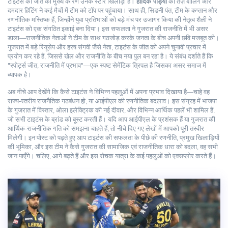
टाइटंस की जीत का मुख्य कारण उनके स्टार खिलाड़ी हैं।
हार्दिक पांड्या
की तेज़ बॉलिंग और
दमदार हिटिंग ने कई मैचों में टीम को टॉप पर पहुंचाया। साथ ही,
सिडनी पंत
,
टीम के कप्तान और
रणनीतिक मस्तिष्क हैं, जिन्होंने युवा प्रतिभाओं को बड़े मंच पर उजागर किया
की नेतृत्व शैली ने
टाइटंस को एक संगठित इकाई बना दिया। इस सफलता ने गुजरात की राजनीति में भी असर
डाला—राजनीतिक नेताओं ने टीम के साथ गठजोड़ करके जनता के बीच अपनी छवि मजबूत की।
गुजरात में बड़े रियूसेप और हरष संगवी जैसे नेता, टाइटंस के जीत को अपने चुनावी प्रचार में
प्रयोग कर रहे हैं, जिससे खेल और राजनीति के बीच नया पुल बन रहा है। ये संबंध दर्शाते हैं कि
"स्पोर्ट्स जीत, राजनीति में प्रभाव"—एक स्पष्ट सेमेंटिक त्रिपल है जिसका असर समाज में
व्यापक है।
अब नीचे आप देखेंगे कि कैसे टाइटंस ने विभिन्न पहलुओं में अपना प्रभाव दिखाया है—चाहे वह
राज्य‑स्तरीय राजनैतिक गठबंधन हो, या आईपीएल की रणनीतिक बदलाव। इस संग्रह में भाजपा
के गुजरात में विस्तार, ओला इलेक्ट्रिक की नई दीवार, और विभिन्न आर्थिक पहलें भी शामिल हैं,
जो सभी टाइटंस के ब्रांड को बूस्ट करती हैं। यदि आप आईपीएल के प्रशंसक हैं या गुजरात की
आर्थिक‑राजनीतिक गति को समझना चाहते हैं, तो नीचे दिए गए लेखों में आपको पूरी तस्वीर
मिलेगी। इन पोस्ट को पढ़ते हुए आप टाइटंस की सफलता के पीछे की रणनीति, प्रमुख खिलाड़ियों
की भूमिका, और इस टीम ने कैसे गुजरात की सामाजिक एवं राजनीतिक धारा को बदला, वह सभी
जान पाएँगे। चलिए, आगे बढ़ते हैं और इस रोचक यात्रा के कई पहलुओं को एक्सप्लोर करते हैं।