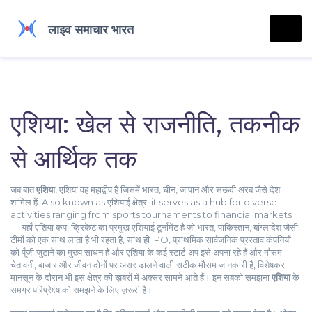
एशिया: खेल से राजनीति, तकनीक
से आर्थिक तक
जब बात
एशिया
,
एशिया वह महाद्वीप है जिसमें भारत, चीन, जापान और सऊदी अरब जैसे देश
शामिल हैं
. Also known as
एशियाई क्षेत्र
, it serves as a hub for diverse
activities ranging from sports tournaments to financial markets
— यहाँ
एशिया कप
,
क्रिकेट का प्रमुख एशियाई टूर्नामेंट है जो भारत, पाकिस्तान, बांग्लादेश जैसी
टीमों को एक साथ लाता है
भी रहता है, साथ ही
IPO
,
प्राथमिक सार्वजनिक प्रस्ताव कंपनियों
को पूँजी जुटाने का मुख्य साधन है और एशिया के कई स्टार्ट‑अप इसे अपना रहे हैं
और
मौसम
चेतावनी
,
बाजार और जीवन दोनों पर असर डालने वाली सटीक मौसम जानकारी है, विशेषकर
मानसून के दौरान
भी इस क्षेत्र की ख़बरों में अक्सर सामने आते हैं। इन सबको समझना
एशिया
के
समग्र परिप्रेक्ष्य को समझने के लिए ज़रूरी है।