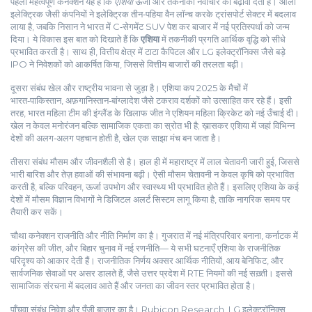
पहला महत्वपूर्ण कनेक्शन यह है कि
एशिया
ऊर्जा और तकनीकी नवाचार को बढ़ावा देता है। ओला
इलेक्ट्रिक जैसी कंपनियों ने इलेक्ट्रिक तीन‑पहिया वैन लॉन्च करके ट्रांसपोर्ट सेक्टर में बदलाव
लाया है, जबकि निसान ने भारत में C‑सेगमेंट SUV पेश कर बाजार में नई प्रतिस्पर्धा को जन्म
दिया। ये विकास इस बात को दिखाते हैं कि
एशिया
में तकनीकी प्रगति आर्थिक वृद्धि को सीधे
प्रभावित करती है। साथ ही, वित्तीय क्षेत्र में टाटा कैपिटल और LG इलेक्ट्रॉनिक्स जैसे बड़े
IPO ने निवेशकों को आकर्षित किया, जिससे वित्तीय बाजारों की तरलता बढ़ी।
दूसरा संबंध खेल और राष्ट्रीय भावना से जुड़ा है। एशिया कप 2025 के मैचों में
भारत‑पाकिस्तान, अफ़गानिस्तान‑बांग्लादेश जैसे टकराव दर्शकों को उत्साहित कर रहे हैं। इसी
तरह, भारत महिला टीम की इंग्लैंड के खिलाफ जीत ने एशियन महिला क्रिकेट को नई उँचाई दी।
खेल न केवल मनोरंजन बल्कि सामाजिक एकता का स्रोत भी है; ख़ासकर एशिया में जहां विभिन्न
देशों की अलग‑अलग पहचान होती है, खेल एक साझा मंच बन जाता है।
तीसरा संबंध मौसम और जीवनशैली से है। हाल ही में महाराष्ट्र में लाल चेतावनी जारी हुई, जिससे
भारी बारिश और तेज़ हवाओं की संभावना बढ़ी। ऐसी मौसम चेतावनी न केवल कृषि को प्रभावित
करती है, बल्कि परिवहन, ऊर्जा उपभोग और स्वास्थ्य भी प्रभावित होते हैं। इसलिए एशिया के कई
देशों में मौसम विज्ञान विभागों ने डिजिटल अलर्ट सिस्टम लागू किया है, ताकि नागरिक समय पर
तैयारी कर सकें।
चौथा कनेक्शन राजनीति और नीति निर्माण का है। गुजरात में नई मंत्रिपरिवार बनाना, कर्नाटक में
कांग्रेस की जीत, और बिहार चुनाव में नई रणनीति— ये सभी घटनाएँ एशिया के राजनीतिक
परिदृश्य को आकार देती हैं। राजनीतिक निर्णय अक्सर आर्थिक नीतियों, आय बेनिफिट, और
सार्वजनिक सेवाओं पर असर डालते हैं, जैसे उत्तर प्रदेश में RTE नियमों की नई सख़्ती। इससे
सामाजिक संरचना में बदलाव आते हैं और जनता का जीवन स्तर प्रभावित होता है।
पाँचवा संबंध निवेश और पूँजी बाजार का है। Rubicon Research, LG इलेक्ट्रॉनिक्स,