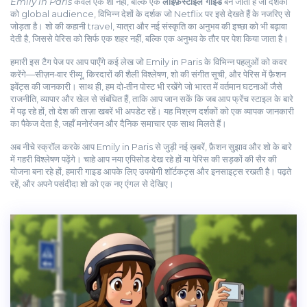
Emily in Paris
केवल एक शो नहीं, बल्कि एक
लाइफ़स्टाइल गाइड
बन जाता है जो दर्शकों
को
global audience
,
विभिन्न देशों के दर्शक जो Netflix पर इसे देखते हैं
के नजरिए से
जोड़ता है। शो की कहानी
travel
,
यात्रा और नई संस्कृति का अनुभव
की इच्छा को भी बढ़ावा
देती है, जिससे पेरिस को सिर्फ एक शहर नहीं, बल्कि एक अनुभव के तौर पर पेश किया जाता है।
हमारी इस टैग पेज पर आप पाएँगे कई लेख जो Emily in Paris के विभिन्न पहलुओं को कवर
करेंगे—सीज़न‑वार रीव्यू, किरदारों की शैली विश्लेषण, शो की संगीत सूची, और पेरिस में फ़ैशन
इवेंट्स की जानकारी। साथ ही, हम दो‑तीन पोस्ट भी रखेंगे जो भारत में वर्तमान घटनाओं जैसे
राजनीति, व्यापार और खेल से संबंधित हैं, ताकि आप जान सकें कि जब आप फ्रेंच स्टाइल के बारे
में पढ़ रहे हों, तो देश की ताज़ा खबरें भी अपडेट रहें। यह मिश्रण दर्शकों को एक व्यापक जानकारी
का पैकेज देता है, जहाँ मनोरंजन और दैनिक समाचार एक साथ मिलते हैं।
अब नीचे स्क्रॉल करके आप Emily in Paris से जुड़ी नई ख़बरें, फ़ैशन सुझाव और शो के बारे
में गहरी विश्लेषण पढ़ेंगे। चाहे आप नया एपिसोड देख रहे हों या पेरिस की सड़कों की सैर की
योजना बना रहे हों, हमारी गाइड आपके लिए उपयोगी शॉर्टकट्स और इनसाइट्स रखती है। पढ़ते
रहें, और अपने पसंदीदा शो को एक नए एंगल से देखिए।