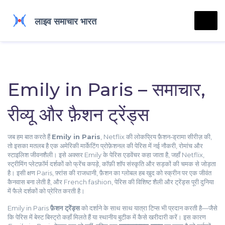
Emily in Paris – समाचार,
रीव्यू और फ़ैशन ट्रेंड्स
जब हम बात करते हैं
Emily in Paris
,
Netflix की लोकप्रिय फ़ैशन‑ड्रामा सीरीज़
की,
तो इसका मतलब है एक अमेरिकी मार्केटिंग प्रोफ़ेशनल की पेरिस में नई नौकरी, रोमांच और
स्टाइलिश जीवनशैली। इसे अक्सर
Emily के पेरिस एडवेंचर
कहा जाता है, जहाँ
Netflix
,
स्ट्रीमिंग प्लेटफ़ॉर्म
दर्शकों को फ्रेंच कपड़े, कॉफ़ी शॉप संस्कृति और सड़कों की चमक से जोड़ता
है। इसी क्षण
Paris
,
फ़्रांस की राजधानी, फ़ैशन का ग्लोबल हब
खुद को स्क्रीन पर एक जीवंत
कैनवास बना लेती है, और
French fashion
,
पेरिस की विशिष्ट शैली और ट्रेंड्स
पूरी दुनिया
में फैले दर्शकों को प्रेरित करती है।
Emily in Paris
फ़ैशन ट्रेंड्स
को दर्शाने के साथ साथ यात्रा टिप्स भी प्रदान करती है—जैसे
कि पेरिस में बेस्ट बिस्ट्रो कहाँ मिलते हैं या स्थानीय बुटीक में कैसे खरीदारी करें। इस कारण