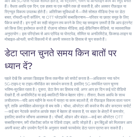
और अब 5G‑प्लस नेटवर्क शामिल होते हैं, जो स्ट्रीमिंग, गेमिंग या ऑनलाइन काम को स्मूद बनाते
हैं। वैधता अवधि एक दिन, एक हफ़्ता या एक महीने तक हो सकती है, और अक्सर रीफ़ाइल या
रिएन्यूल विकल्प उपलब्ध होते हैं। अतिरिक्त सुविधाओं में—जैसे सोशल मीडिया ऐप्स पर डेटा
बचत, रॉयल्टी‑फ्री कॉलिंग, या OTT प्लेटफ़ॉर्म सब्सक्रिप्शन—परिवार या छात्र समूह के लिए
पैकेज बनते हैं। इन गुणों का सही संतुलन तय करने के लिए यह समझना ज़रूरी है कि आप इंटरनेट
को किस लिए इस्तेमाल करते हैं: रोज़ाना सोशल मीडिया, हाई‑डेफ़िनिशन वीडियो, या व्यावसायिक
अनुप्रयोग। इस परिप्रेक्ष्य से आप प्रीपेड या पोस्टपेड, सीमित या अनलिमिटेड, फ़िक्स्ड‑लाइन या
मोबाइल‑ओनली, सभी विकल्पों में से अपनी जरूरत के हिसाब से चुन सकते हैं।
डेटा प्लान चुनते समय किन बातों पर
ध्यान दें?
पहले देखें कि आपका डिवाइस किस तकनीक को सपोर्ट करता है—अधिकतर नया फोन
5G‑टाइप‑ए या टाइप‑नॉमॉडेल का समर्थन करता है, इसलिए 5G‑समर्थित प्लान चुनना
भविष्य‑सुरक्षित रहता है। दूसरा, डेटा कैप का हिसाब रखें; अगर आप हर दिन कई घंटे वीडियो
देखते हैं, तो अनलिमिटेड या हाई‑क्वालिटी पैकेज बेहतर रहेगा। तीसरा, वैधता अवधि के साथ
लचीलापन—यदि आप महीने के मध्य में यात्रा या काम बदलते हैं, तो रीफ़ाइल विकल्प वाला प्लान
चुनें, ताकि अनपेक्षित ओवरयूज़ से बच सकें। चौथा, ऑपरेटर की कवरेज मैप और कस्टमर सपोर्ट
—कई बार नेटवर्क कवरेज आपके शहर में बेहतर हो सकता है, पर बाहर के क्षेत्रों में कमजोर,
इसलिए कवरेज जाँचना आवश्यक है। पाँचवाँ, ऑफ़र और बंडल—कई बार ऑपरेटर OTT
सब्सक्रिप्शन, फ़्री रॉकटैक्ट कॉल या रेडियो टाइम, आदि जोड़ते हैं। इन बिंदुओं को मिलाकर आप
अपनी बजट और उपयोग पैटर्न के अनुसार सबसे फायदेमंद डेटा प्लान प्राप्त कर सकते हैं।