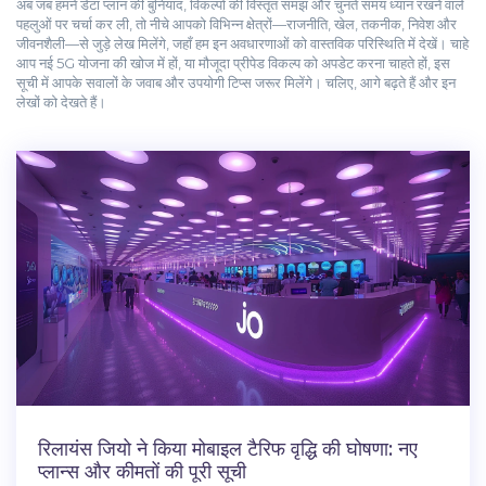
अब जब हमने डेटा प्लान की बुनियाद, विकल्पों की विस्तृत समझ और चुनते समय ध्यान रखने वाले
पहलुओं पर चर्चा कर ली, तो नीचे आपको विभिन्न क्षेत्रों—राजनीति, खेल, तकनीक, निवेश और
जीवनशैली—से जुड़े लेख मिलेंगे, जहाँ हम इन अवधारणाओं को वास्तविक परिस्थिति में देखें। चाहे
आप नई 5G योजना की खोज में हों, या मौजूदा प्रीपेड विकल्प को अपडेट करना चाहते हों, इस
सूची में आपके सवालों के जवाब और उपयोगी टिप्स जरूर मिलेंगे। चलिए, आगे बढ़ते हैं और इन
लेखों को देखते हैं।
रिलायंस जियो ने किया मोबाइल टैरिफ वृद्धि की घोषणा: नए
प्लान्स और कीमतों की पूरी सूची