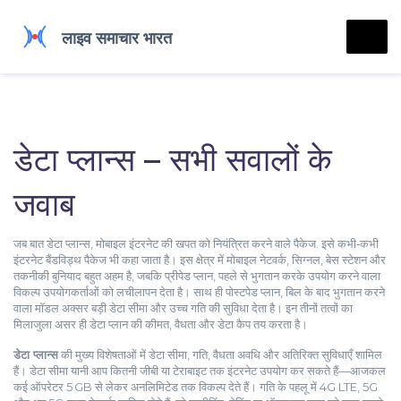
डेटा प्लान्स – सभी सवालों के
जवाब
जब बात
डेटा प्लान्स
,
मोबाइल इंटरनेट की खपत को नियंत्रित करने वाले पैकेज
. इसे कभी‑कभी
इंटरनेट बैंडविड्थ पैकेज
भी कहा जाता है। इस क्षेत्र में
मोबाइल नेटवर्क
,
सिग्नल, बेस स्टेशन और
तकनीकी बुनियाद
बहुत अहम है, जबकि
प्रीपेड प्लान
,
पहले से भुगतान करके उपयोग करने वाला
विकल्प
उपयोगकर्ताओं को लचीलापन देता है। साथ ही
पोस्टपेड प्लान
,
बिल के बाद भुगतान करने
वाला मॉडल
अक्सर बड़ी डेटा सीमा और उच्च गति की सुविधा देता है। इन तीनों तत्वों का
मिलाजुला असर ही डेटा प्लान की कीमत, वैधता और डेटा कैप तय करता है।
डेटा प्लान्स
की मुख्य विशेषताओं में डेटा सीमा, गति, वैधता अवधि और अतिरिक्त सुविधाएँ शामिल
हैं। डेटा सीमा यानी आप कितनी जीबी या टेराबाइट तक इंटरनेट उपयोग कर सकते हैं—आजकल
कई ऑपरेटर 5 GB से लेकर अनलिमिटेड तक विकल्प देते हैं। गति के पहलू में 4G LTE, 5G